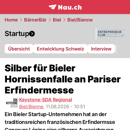
frontpage.
NAU.ch
Home
BärnerBär
Biel
Biel/Bienne
Startup
Übersicht
Entwicklung Schweiz
Interview
Über
Silber für Bieler
Hornissenfalle an Pariser
Erfindermesse
Keystone-SDA Regional
Biel/Bienne
,
11.06.2026 - 10:51
Ein Bieler Startup-Unternehmen hat an der
traditionsreichen französischen Erfindermsse
Concours Lépine eine silberne Auszeichnung