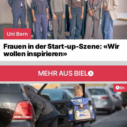
Uni Bern
Frauen in der Start-up-Szene: «Wir
wollen inspirieren»
MEHR AUS BIEL
Arti
6h