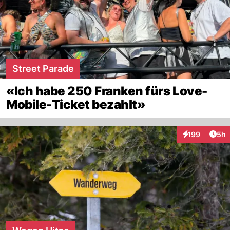
Street Parade
«Ich habe 250 Franken fürs Love-
Mobile-Ticket bezahlt»
Arti
199
5h
Interaktionen