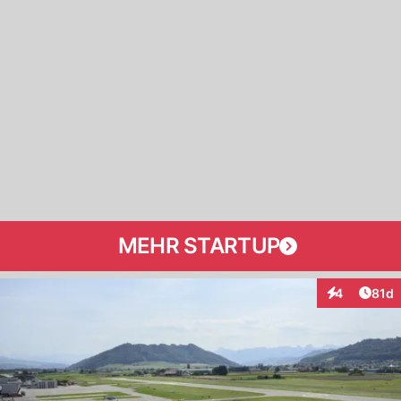
MEHR STARTUP
Artik
4
81d
Interaktione