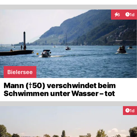
Art
6
1d
Interaktion
Bielersee
Mann (†50) verschwindet beim
Schwimmen unter Wasser – tot
Art
1d