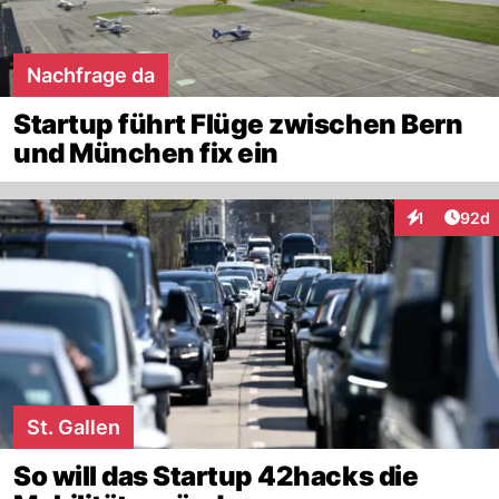
Nachfrage da
Startup führt Flüge zwischen Bern
und München fix ein
Artik
1
92d
Interaktione
St. Gallen
So will das Startup 42hacks die