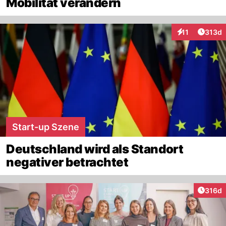
Mobilität verändern
Artike
11
313d
Interaktionen
Start-up Szene
Deutschland wird als Standort
negativer betrachtet
Artike
316d