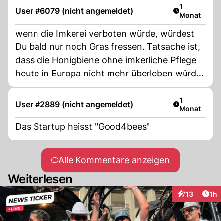
Artikel veröf
1
User #6079 (nicht angemeldet)
Monat
wenn die Imkerei verboten würde, würdest
Du bald nur noch Gras fressen. Tatsache ist,
dass die Honigbiene ohne imkerliche Pflege
heute in Europa nicht mehr überleben würde
wegen der Varroamilbe. Die Honigbiene ist
mit einem Anteil von bis zu 90% für die
Artikel veröf
1
User #2889 (nicht angemeldet)
Monat
Besteubung zuständig. Dann würde dein
veganes Essen ziemlich einseitig ausfallen.
Das Startup heisst "Good4bees"
Alle Kommentare anzeigen
Weiterlesen
Art
713
1h
Interaktionen