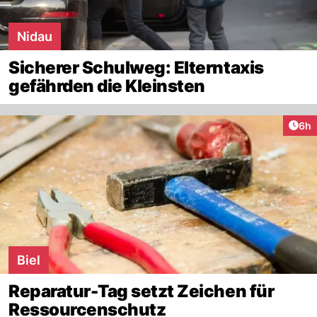
Nidau
Sicherer Schulweg: Elterntaxis
gefährden die Kleinsten
Arti
6h
Biel
Reparatur-Tag setzt Zeichen für
Ressourcenschutz