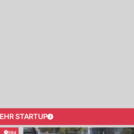
EHR STARTUP
Artikel veröffentlicht:
56d