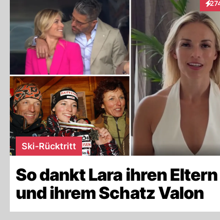
27
Inte
Ski-Rücktritt
So dankt Lara ihren Eltern
und ihrem Schatz Valon