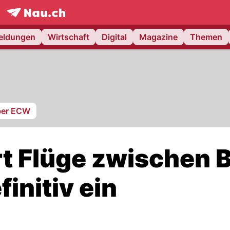
frontpage.
NAU.ch
meldungen
Wirtschaft
Digital
Magazine
Themen
er ECW
rt Flüge zwischen 
initiv ein