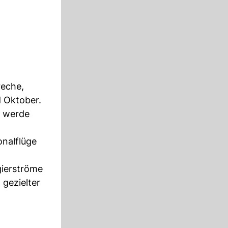
reche,
d Oktober.
e werde
onalflüge
gierströme
gezielter