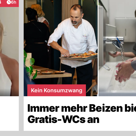
Artikel veröffentlicht:
4
6h
raktionen
Kein Konsumzwang
Immer mehr Beizen bi
Gratis-WCs an