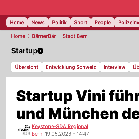
Home
News
Politik
Sport
People
Polizei
Home
BärnerBär
Stadt Bern
Startup
Übersicht
Entwicklung Schweiz
Interview
Üb
Startup Vini füh
und München def
Keystone-SDA Regional
Bern
,
19.05.2026 - 14:47