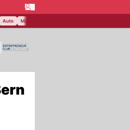
Auto
Matchcenter
Videos
Nau Plus
Lifestyle
Bern