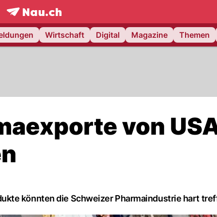
frontpage.
NAU.ch
meldungen
Wirtschaft
Digital
Magazine
Themen
maexporte von US
en
kte könnten die Schweizer Pharmaindustrie hart tref