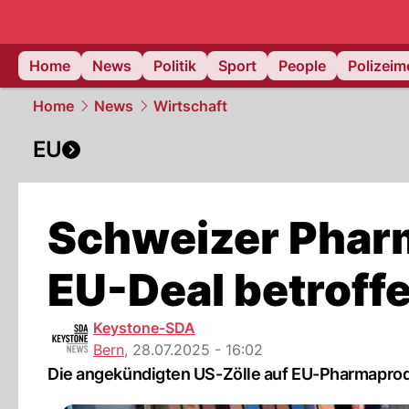
Home
News
Politik
Sport
People
Polizei
Home
News
Wirtschaft
EU
Schweizer Phar
EU-Deal betroff
Keystone-SDA
Bern
,
28.07.2025 - 16:02
Die angekündigten US-Zölle auf EU-Pharmaprodu