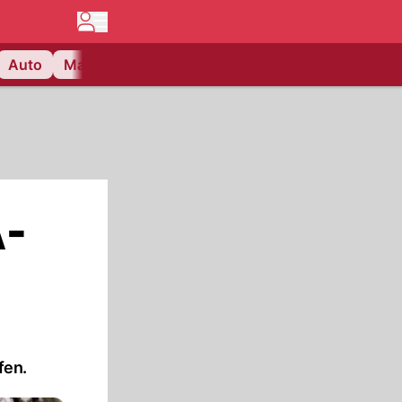
Auto
Matchcenter
Videos
Nau Plus
Lifestyle
A-
fen.