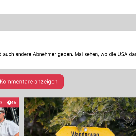
wird auch andere Abnehmer geben. Mal sehen, wo die USA dan
e Kommentare anzeigen
Artikel veröffentlicht:
9
1h
raktionen