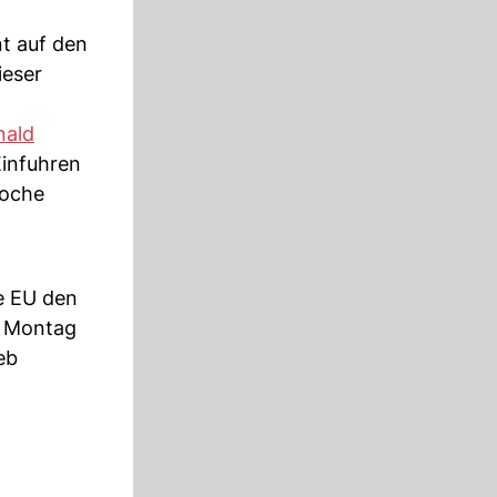
nt auf den
ieser
nald
Einfuhren
Woche
e EU den
m Montag
eb