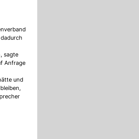
henverband
 dadurch
, sagte
f Anfrage
hätte und
bleiben,
Sprecher