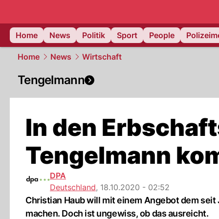
Home
News
Politik
Sport
People
Polizei
Home
News
Wirtschaft
Tengelmann
In den Erbschaft
Tengelmann ko
DPA
Deutschland
,
18.10.2020 - 02:52
Christian Haub will mit einem Angebot dem seit
machen. Doch ist ungewiss, ob das ausreicht.