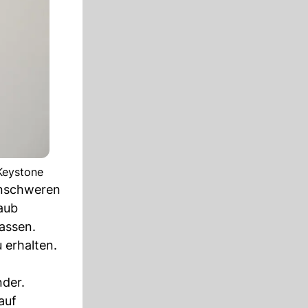
 Keystone
enschweren
aub
assen.
u erhalten.
nder.
auf