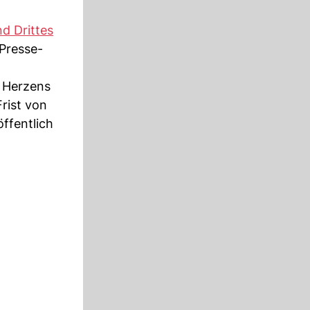
d Drittes
 Presse-
n Herzens
Frist von
ffentlich