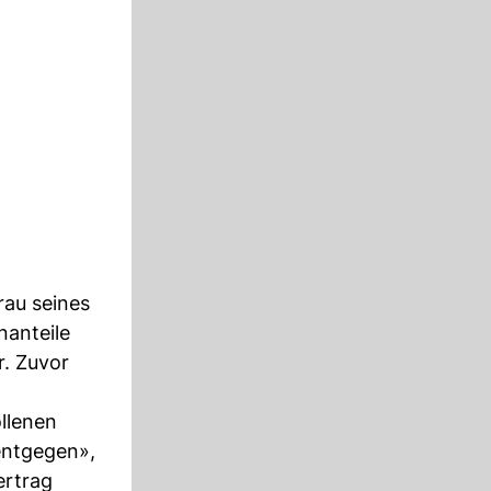
rau seines
nanteile
. Zuvor
ollenen
entgegen»,
ertrag