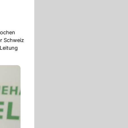
brochen
er Schweiz
 Leitung