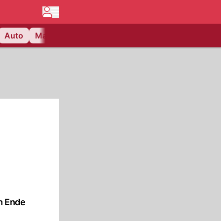
Auto
Matchcenter
Videos
Nau Plus
Lifestyle
n Ende