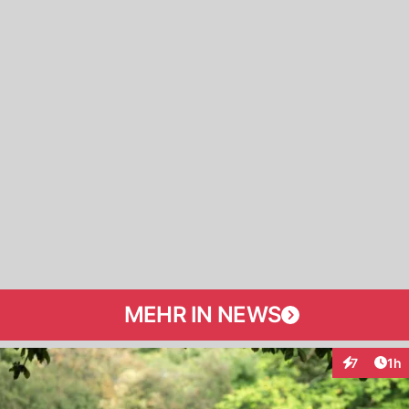
MEHR IN NEWS
Art
7
1h
Interaktion