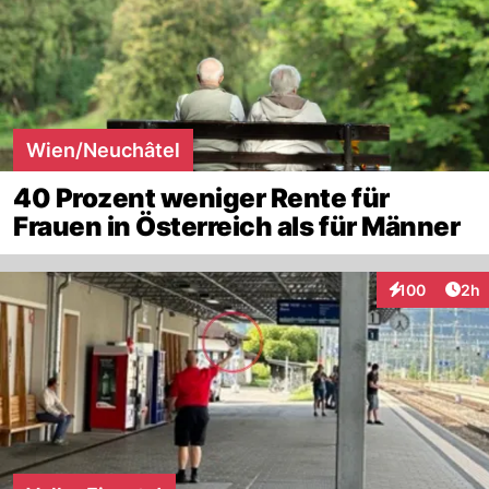
Wien/Neuchâtel
40 Prozent weniger Rente für
Frauen in Österreich als für Männer
Arti
100
2h
Interaktionen