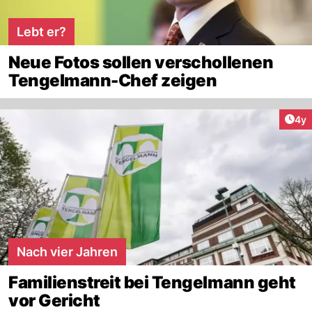
Lebt er?
Neue Fotos sollen verschollenen
Tengelmann-Chef zeigen
Arti
4y
Nach vier Jahren
Familienstreit bei Tengelmann geht
vor Gericht