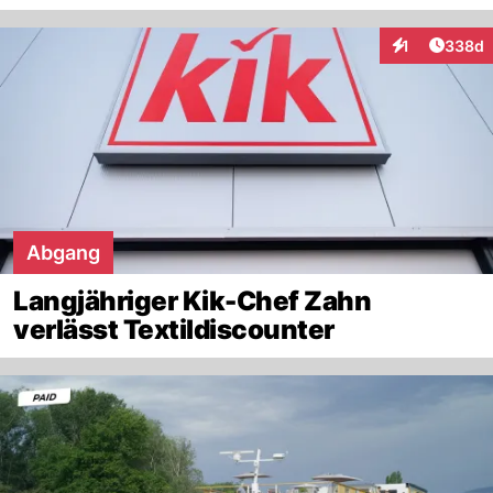
Artikel
1
338d
Interaktionen
Abgang
Langjähriger Kik-Chef Zahn
verlässt Textildiscounter