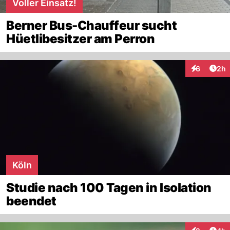
Voller Einsatz!
Berner Bus-Chauffeur sucht
Hüetlibesitzer am Perron
Arti
6
2h
Interaktion
Köln
Studie nach 100 Tagen in Isolation
beendet