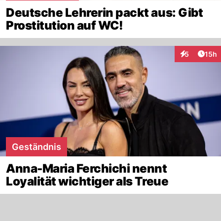
Deutsche Lehrerin packt aus: Gibt
Prostitution auf WC!
Artik
5
15h
Interaktione
Geständnis
Anna-Maria Ferchichi nennt
Loyalität wichtiger als Treue