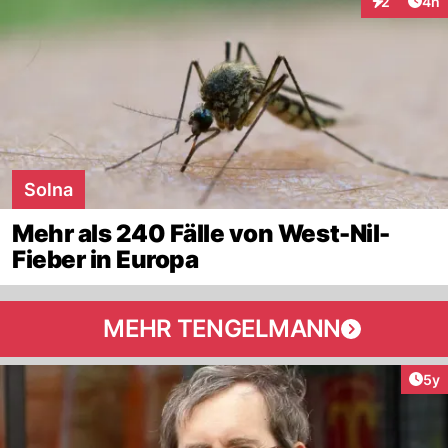
Arti
2
4h
Interaktion
Solna
Mehr als 240 Fälle von West-Nil-
Fieber in Europa
MEHR TENGELMANN
Arti
5y