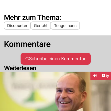
Mehr zum Thema:
Discounter
Gericht
Tengelmann
Kommentare
Schreibe einen Kommentar
Weiterlesen
Art
7
1y
Interaktion