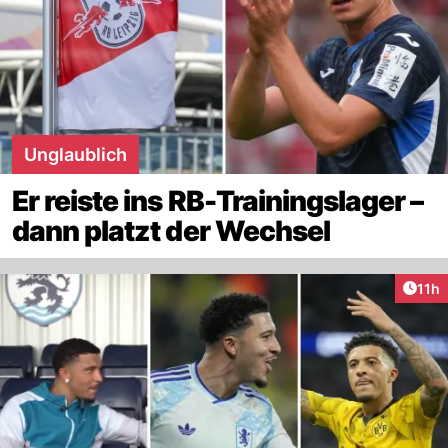
Unglaublich
Er reiste ins RB-Trainingslager –
dann platzt der Wechsel
Artik
11h