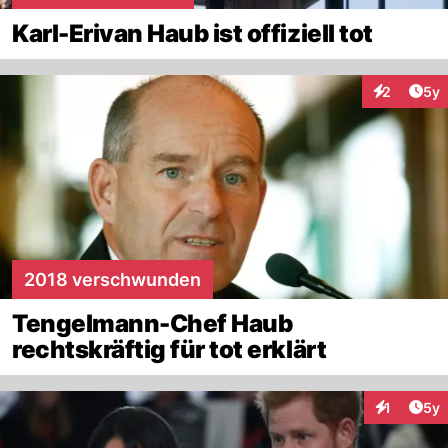
Karl-Erivan Haub ist offiziell tot
Arti
2
5y
Interaktion
2018 verschwunden
Tengelmann-Chef Haub
rechtskräftig für tot erklärt
Arti
1
5y
Interaktion