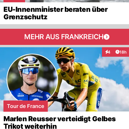
EU-Innenminister beraten über
Grenzschutz
MEHR AUS FRANKREICH
Artik
4
18h
Interaktione
Tour de France
Marlen Reusser verteidigt Gelbes
Trikot weiterhin