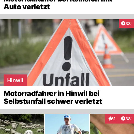
Auto verletzt
Arti
33'
Hinwil
Motorradfahrer in Hinwil bei
Selbstunfall schwer verletzt
Arti
61
38'
Interaktionen