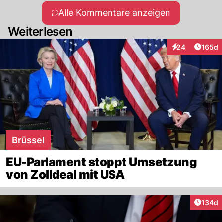
Alle Kommentare anzeigen
Weiterlesen
Artike
24
165d
Interaktionen
Brüssel
EU-Parlament stoppt Umsetzung
von Zolldeal mit USA
Artike
134d