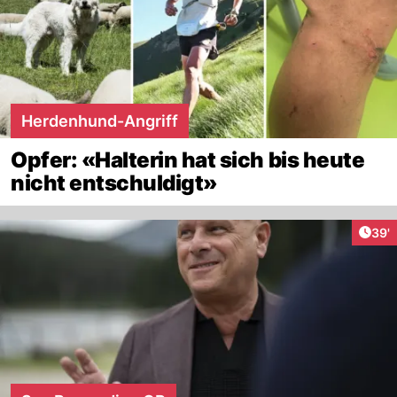
Herdenhund-Angriff
Opfer: «Halterin hat sich bis heute
nicht entschuldigt»
Arti
39'