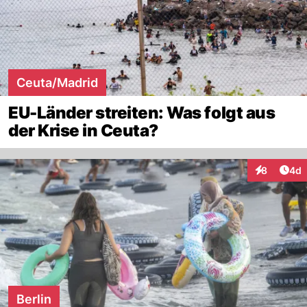
Ceuta/Madrid
EU-Länder streiten: Was folgt aus
der Krise in Ceuta?
Arti
8
4d
Interaktion
Berlin