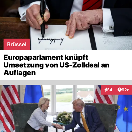
Brüssel
Europaparlament knüpft
Umsetzung von US-Zolldeal an
Auflagen
Artik
34
92d
Interaktionen