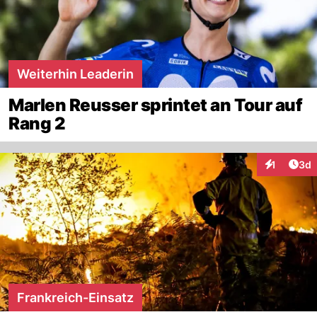
Weiterhin Leaderin
Marlen Reusser sprintet an Tour auf
Rang 2
Arti
1
3d
Interaktion
Frankreich-Einsatz