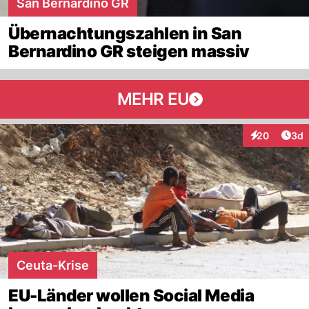
San Bernardino GR
Übernachtungszahlen in San
Bernardino GR steigen massiv
MEHR EU
Arti
20
3d
Interaktionen
Ceuta-Krise
EU-Länder wollen Social Media