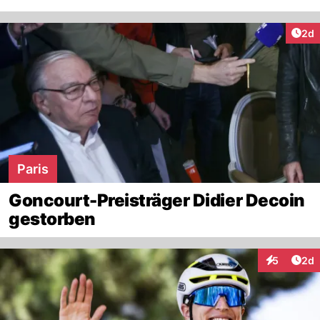
Arti
2d
Paris
Goncourt-Preisträger Didier Decoin
gestorben
Arti
5
2d
Interaktion