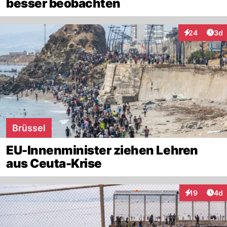
besser beobachten
Arti
24
3d
Interaktionen
Brüssel
EU-Innenminister ziehen Lehren
aus Ceuta-Krise
Arti
19
4d
Interaktione