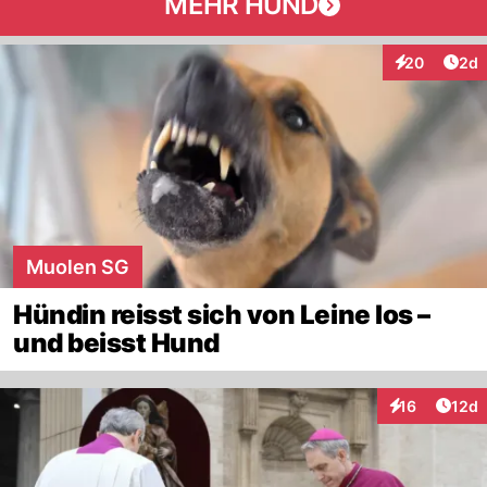
MEHR HUND
Arti
20
2d
Interaktionen
Muolen SG
Hündin reisst sich von Leine los –
und beisst Hund
Artik
16
12d
Interaktionen