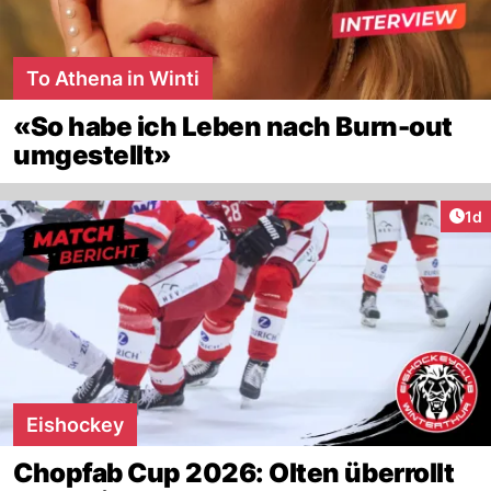
To Athena in Winti
«So habe ich Leben nach Burn-out
umgestellt»
Art
1d
Eishockey
Chopfab Cup 2026: Olten überrollt