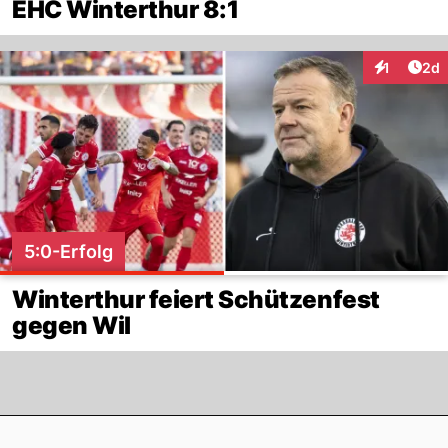
EHC Winterthur 8:1
Arti
1
2d
Interaktion
5:0-Erfolg
Winterthur feiert Schützenfest
gegen Wil
Footer