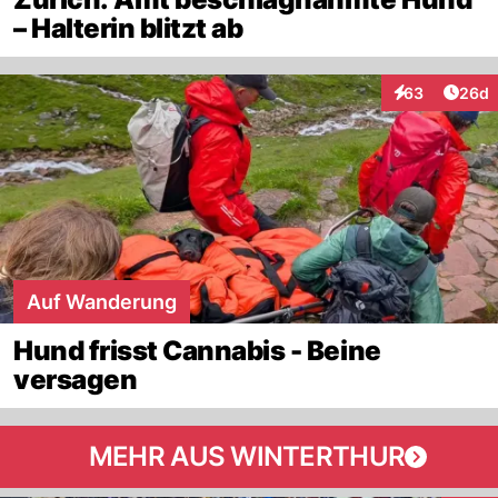
– Halterin blitzt ab
Artik
63
26d
Interaktionen
Auf Wanderung
Hund frisst Cannabis - Beine
versagen
MEHR AUS WINTERTHUR