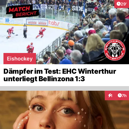
Arti
29'
Eishockey
Dämpfer im Test: EHC Winterthur
unterliegt Bellinzona 1:3
Arti
1
7h
Interaktion