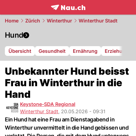
frontpage.
NAU.ch
Home
Zürich
Winterthur
Winterthur Stadt
Hund
Übersicht
Gesundheit
Ernährung
Erziehung
Unbekannter Hund beisst
Frau in Winterthur in die
Hand
Keystone-SDA Regional
Winterthur Stadt
,
20.05.2026 - 09:31
Ein Hund hat eine Frau am Dienstagabend in
Winterthur unvermittelt in die Hand gebissen und
verletzt. Die Person, die mit dem Hund unterwegs