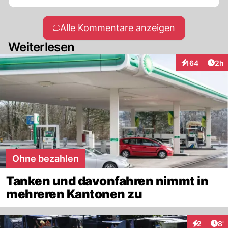
Alle Kommentare anzeigen
Weiterlesen
Arti
164
2h
Interaktionen
Ohne bezahlen
Tanken und davonfahren nimmt in
mehreren Kantonen zu
Art
2
8'
Interaktio