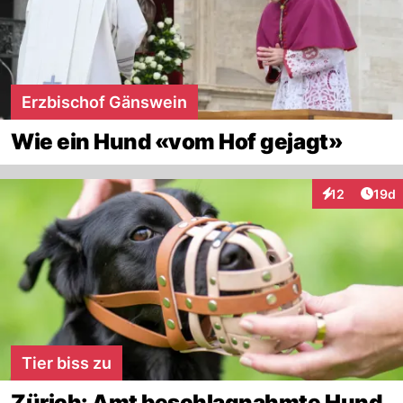
Erzbischof Gänswein
Wie ein Hund «vom Hof gejagt»
Artik
12
19d
Interaktionen
Tier biss zu
Zürich: Amt beschlagnahmte Hund