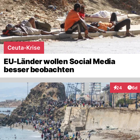
Ceuta-Krise
EU-Länder wollen Social Media
besser beobachten
Arti
24
6d
Interaktionen