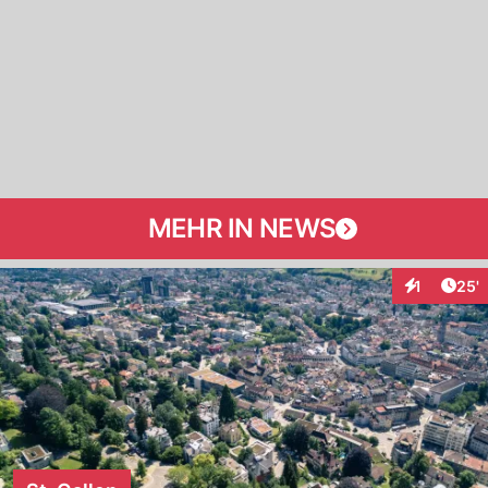
MEHR IN NEWS
Arti
1
25'
Interaktion