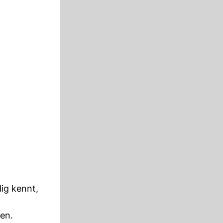
dig kennt,
en.