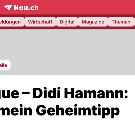
frontpage.
NAU.ch
meldungen
Wirtschaft
Digital
Magazine
Themen
lle
ue – Didi Hamann:
 mein Geheimtipp