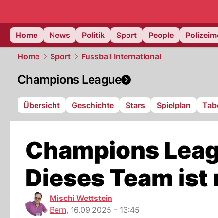
Home
News
Politik
Sport
People
Polizei
Home
Sport
Fussball International
Champions League
Übersicht
Geschichte
Stars
Spielplan
Tabe
Champions Leag
Dieses Team ist
Mischi Wettstein
Bern
,
16.09.2025 - 13:45