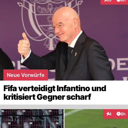
Interaktionen
Neue Vorwürfe
Fifa verteidigt Infantino und
kritisiert Gegner scharf
Arti
4
8h
Interaktion