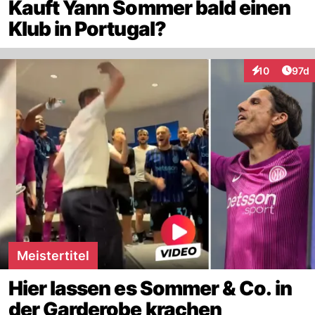
Kauft Yann Sommer bald einen
Klub in Portugal?
Artik
10
97d
Interaktionen
Meistertitel
Hier lassen es Sommer & Co. in
der Garderobe krachen