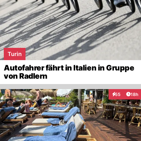
Turin
Autofahrer fährt in Italien in Gruppe
von Radlern
Artik
55
18h
Interaktionen