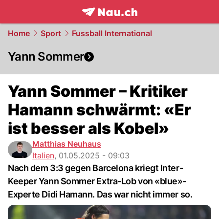
frontpage.
NAU.ch
Home
Sport
Fussball International
Yann Sommer
Yann Sommer – Kritiker
Hamann schwärmt: «Er
ist besser als Kobel»
Matthias Neuhaus
Italien
,
01.05.2025 - 09:03
Nach dem 3:3 gegen Barcelona kriegt Inter-
Keeper Yann Sommer Extra-Lob von «blue»-
Experte Didi Hamann. Das war nicht immer so.