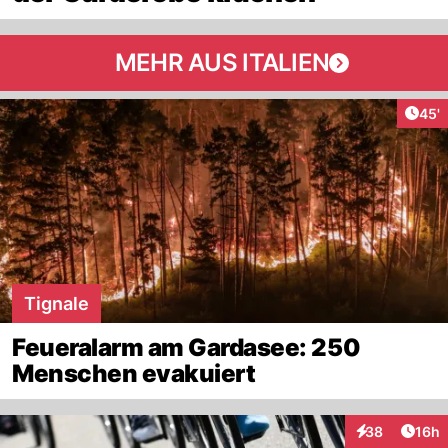
MEHR AUS ITALIEN
Arti
45'
Tignale
Feueralarm am Gardasee: 250
Menschen evakuiert
Artik
38
16h
Interaktionen