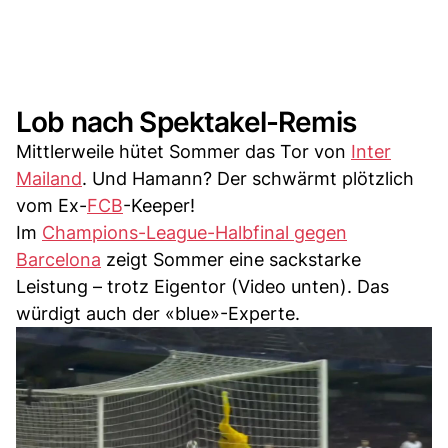
Lob nach Spektakel-Remis
Mittlerweile hütet Sommer das Tor von
Inter
Mailand
. Und Hamann? Der schwärmt plötzlich
vom Ex-
FCB
-Keeper!
Im
Champions-League-Halbfinal gegen
Barcelona
zeigt Sommer eine sackstarke
Leistung – trotz Eigentor (Video unten). Das
würdigt auch der «blue»-Experte.