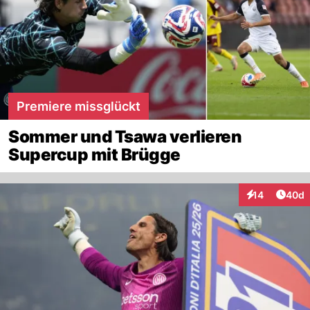
Premiere missglückt
Sommer und Tsawa verlieren
Supercup mit Brügge
Artik
14
40d
Interaktionen