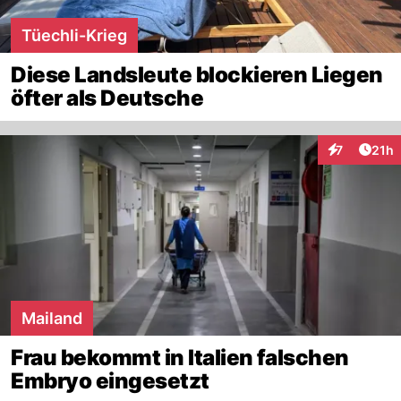
Tüechli-Krieg
Diese Landsleute blockieren Liegen
öfter als Deutsche
Artik
7
21h
Interaktione
Mailand
Frau bekommt in Italien falschen
Embryo eingesetzt