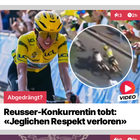
Arti
13
2h
Interaktione
Abgedrängt?
Reusser-Konkurrentin tobt:
«Jeglichen Respekt verloren»
Arti
80
8h