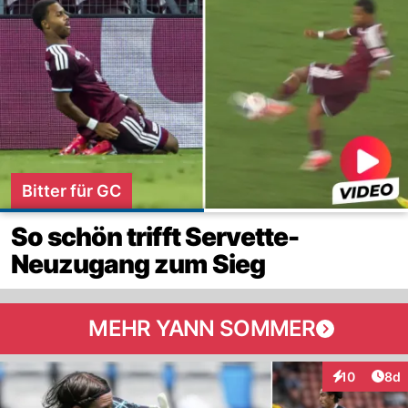
Bitter für GC
So schön trifft Servette-
Neuzugang zum Sieg
MEHR YANN SOMMER
Arti
10
8d
Interaktione