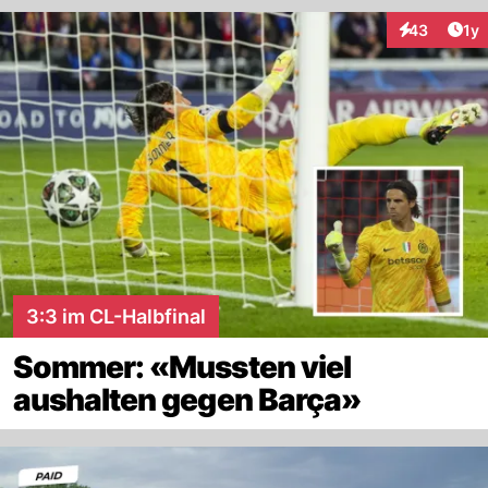
Art
43
1y
Interaktione
3:3 im CL-Halbfinal
Sommer: «Mussten viel
aushalten gegen Barça»