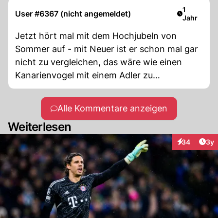
nicht ernst nehmen.
Artikel ver
1
User #6367 (nicht angemeldet)
Jahr
Jetzt hört mal mit dem Hochjubeln von
Sommer auf - mit Neuer ist er schon mal gar
nicht zu vergleichen, das wäre wie einen
Kanarienvogel mit einem Adler zu
vergleichen.
Alle Kommentare anzeigen
Weiterlesen
Arti
34
3y
Interaktionen