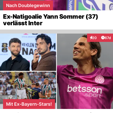
Nach Doublegewinn
Ex-Natigoalie Yann Sommer (37)
verlässt Inter
Artik
20
67d
Interaktionen
Mit Ex-Bayern-Stars!