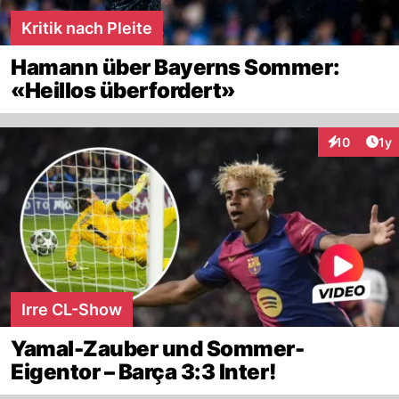
Kritik nach Pleite
Hamann über Bayerns Sommer:
«Heillos überfordert»
Art
10
1y
Interaktione
Irre CL-Show
Yamal-Zauber und Sommer-
Eigentor – Barça 3:3 Inter!