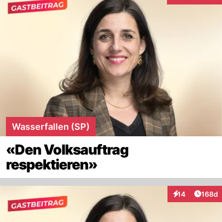
Wasserfallen (SP)
«Den Volksauftrag
respektieren»
Artike
14
168d
Interaktionen