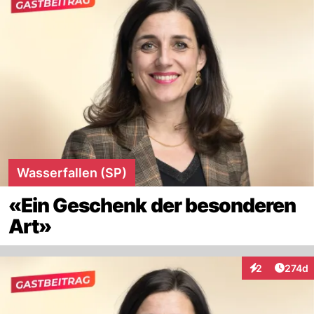
Wasserfallen (SP)
«Ein Geschenk der besonderen
Art»
Artike
2
274d
Interaktionen