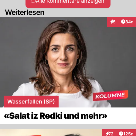
Alle Kommentare anzeigen
Weiterlesen
Artik
5
84d
Interaktionen
Wasserfallen (SP)
«Salat iz Redki und mehr»
Artike
72
125d
Interaktionen