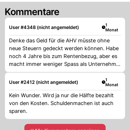
Kommentare
Artikel veröf
1
User #4348 (nicht angemeldet)
Monat
Denke das Geld für die AHV müsste ohne
neue Steuern gedeckt werden können. Habe
noch 4 Jahre bis zum Rentenbezug, aber es
macht immer weniger Spass als Unternehmer
immer mehr zu zahlen. Wir können eine
MwSt. nicht einfach 1 zu 1 an unsere Kunden
Artikel veröf
1
User #2412 (nicht angemeldet)
Monat
weitergeben. Dies geht zum Teil einfach an
unserem Ertrag ab.
Kein Wunder. Wird ja nur die Hälfte bezahlt
von den Kosten. Schuldenmachen ist auch
sparen.