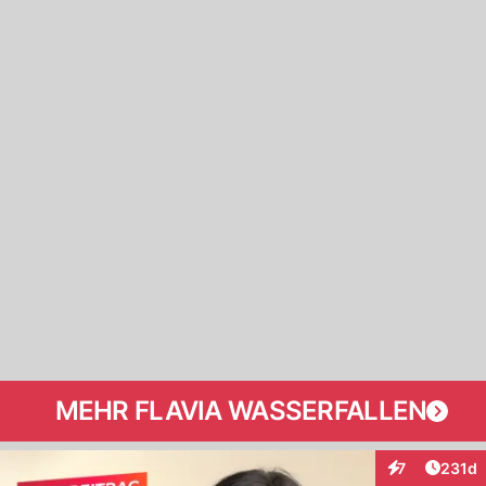
MEHR FLAVIA WASSERFALLEN
Artike
7
231d
Interaktionen