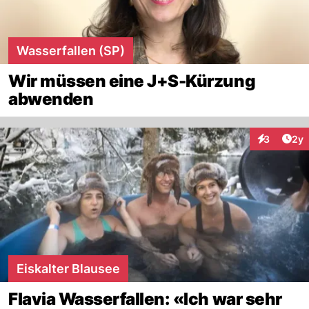
Wasserfallen (SP)
Wir müssen eine J+S-Kürzung
abwenden
Arti
3
2y
Interaktion
Eiskalter Blausee
Flavia Wasserfallen: «Ich war sehr