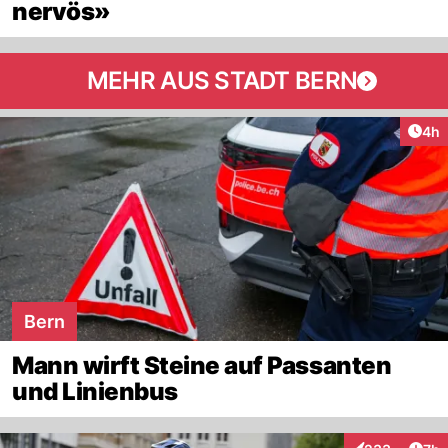
nervös»
MEHR AUS STADT BERN
Arti
4h
Bern
Mann wirft Steine auf Passanten
und Linienbus