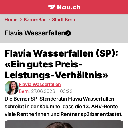
frontpage.
NAU.ch
Home
BärnerBär
Stadt Bern
Flavia Wasserfallen
Flavia Wasserfallen (SP):
«Ein gutes Preis-
Leistungs-Verhältnis»
Flavia Wasserfallen
Bern
,
27.06.2026 - 03:22
Die Berner SP-Ständerätin Flavia Wasserfallen
schreibt in der Kolumne, dass die 13. AHV-Rente
viele Rentnerinnen und Rentner spürbar entlastet.