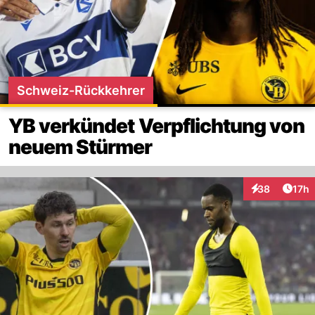
Schweiz-Rückkehrer
YB verkündet Verpflichtung von
neuem Stürmer
Artik
38
17h
Interaktionen