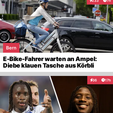
Arti
233
7h
Interaktionen
Bern
E-Bike-Fahrer warten an Ampel:
Diebe klauen Tasche aus Körbli
Artik
36
17h
Interaktionen