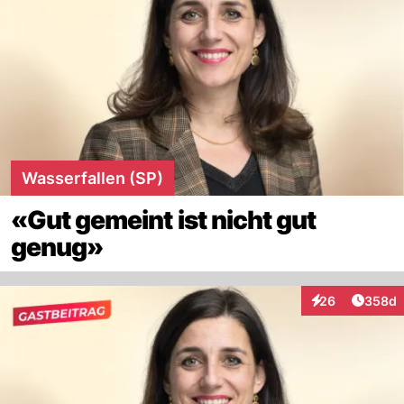
Wasserfallen (SP)
«Gut gemeint ist nicht gut
genug»
Artikel
26
358d
Interaktionen