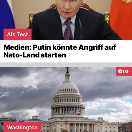
Als Test
Medien: Putin könnte Angriff auf
Nato-Land starten
Artik
18h
Washington