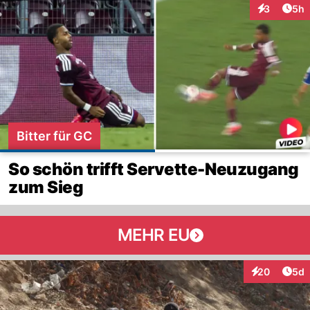
Arti
3
5h
Interaktion
Bitter für GC
So schön trifft Servette-Neuzugang
zum Sieg
MEHR EU
Arti
20
5d
Interaktionen