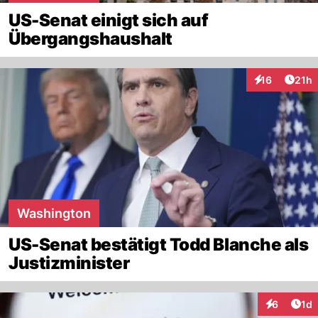
US-Senat einigt sich auf
Übergangshaushalt
Artik
16
21h
Interaktionen
Washington
US-Senat bestätigt Todd Blanche als
Justizminister
Art
6
1d
Interaktion