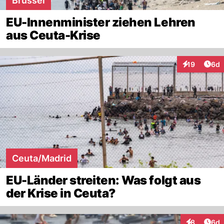
Brüssel
EU-Innenminister ziehen Lehren
aus Ceuta-Krise
Arti
19
6d
Interaktione
Ceuta/Madrid
EU-Länder streiten: Was folgt aus
der Krise in Ceuta?
Arti
8
6d