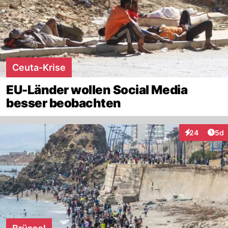
Ceuta-Krise
EU-Länder wollen Social Media
besser beobachten
Arti
24
5d
Interaktionen