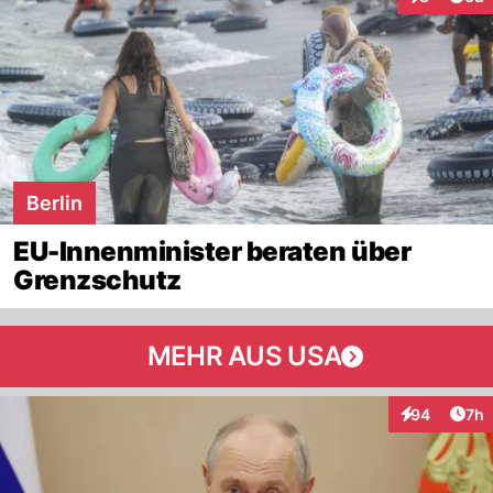
Interaktion
Berlin
EU-Innenminister beraten über
Grenzschutz
MEHR AUS USA
Arti
94
7h
Interaktionen