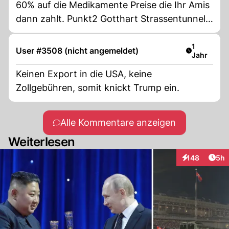
60% auf die Medikamente Preise die Ihr Amis
dann zahlt. Punkt2 Gotthart Strassentunnel,
jeder EU LKW zahlt 500.- pro fahrt. Macht
die Neatanschlüsse in Italen und Deutschland
Artikel ver
1
User #3508 (nicht angemeldet)
Jahr
endlich fertig und Ihr verladet die LKW für
100.- pro fahrt
Keinen Export in die USA, keine
Zollgebühren, somit knickt Trump ein.
Alle Kommentare anzeigen
Weiterlesen
Arti
148
5h
Interaktionen