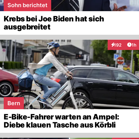
Sohn berichtet
Krebs bei Joe Biden hat sich
ausgebreitet
Art
192
1h
Interaktionen
Bern
E-Bike-Fahrer warten an Ampel:
Diebe klauen Tasche aus Körbli