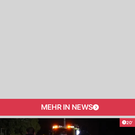
MEHR IN NEWS
Arti
20'