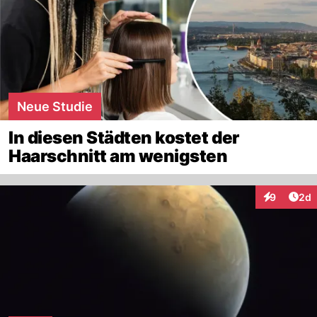
Neue Studie
In diesen Städten kostet der
Haarschnitt am wenigsten
Arti
9
2d
Interaktion