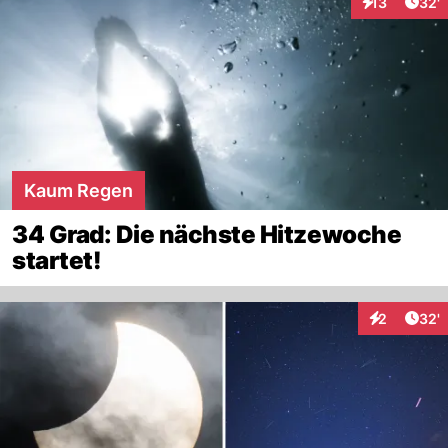
Arti
13
32'
Interaktionen
Kaum Regen
34 Grad: Die nächste Hitzewoche
startet!
Arti
2
32'
Interaktione