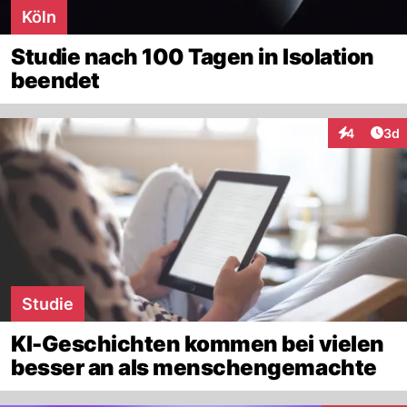
Köln
Studie nach 100 Tagen in Isolation
beendet
Arti
4
3d
Interaktion
Studie
KI-Geschichten kommen bei vielen
besser an als menschengemachte