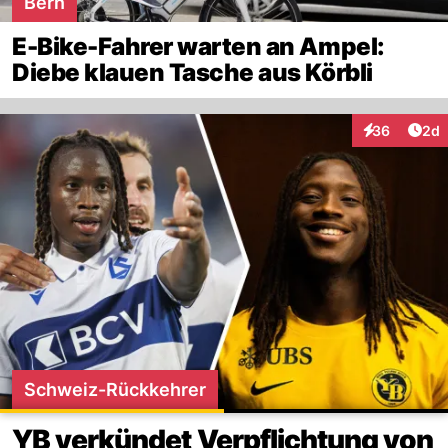
Bern
E-Bike-Fahrer warten an Ampel:
Diebe klauen Tasche aus Körbli
Arti
36
2d
Interaktionen
Schweiz-Rückkehrer
YB verkündet Verpflichtung von