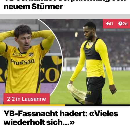
neuem Stürmer
Arti
41
2d
Interaktione
2:2 in Lausanne
YB-Fassnacht hadert: «Vieles
wiederholt sich...»