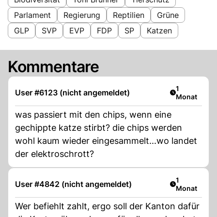
Parlament
Regierung
Reptilien
Grüne
GLP
SVP
EVP
FDP
SP
Katzen
Kommentare
Artikel veröf
1
User #6123 (nicht angemeldet)
Monat
was passiert mit den chips, wenn eine
gechippte katze stirbt? die chips werden
wohl kaum wieder eingesammelt...wo landet
der elektroschrott?
Artikel veröf
1
User #4842 (nicht angemeldet)
Monat
Wer befiehlt zahlt, ergo soll der Kanton dafür