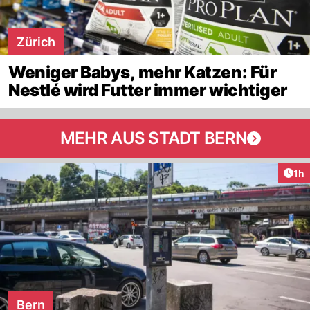
Zürich
Weniger Babys, mehr Katzen: Für
Nestlé wird Futter immer wichtiger
MEHR AUS STADT BERN
Art
1h
Bern