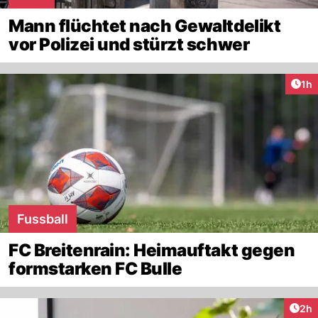
Mann flüchtet nach Gewaltdelikt
vor Polizei und stürzt schwer
Art
1h
Fussball
FC Breitenrain: Heimauftakt gegen
formstarken FC Bulle
Arti
2h