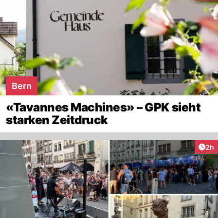
Bern
«Tavannes Machines» – GPK sieht
starken Zeitdruck
Arti
2h