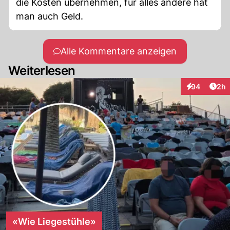
die Kosten übernehmen, für alles andere hat
man auch Geld.
Alle Kommentare anzeigen
Weiterlesen
Arti
94
2h
Interaktionen
«Wie Liegestühle»