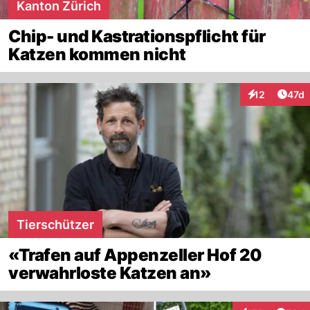
Kanton Zürich
Chip- und Kastrationspflicht für
Katzen kommen nicht
Artik
12
47d
Interaktionen
Tierschützer
«Trafen auf Appenzeller Hof 20
verwahrloste Katzen an»