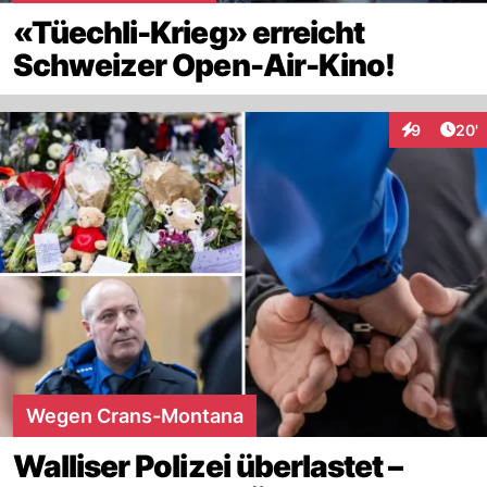
«Tüechli-Krieg» erreicht
Schweizer Open-Air-Kino!
Arti
9
20'
Interaktione
Wegen Crans-Montana
Walliser Polizei überlastet –