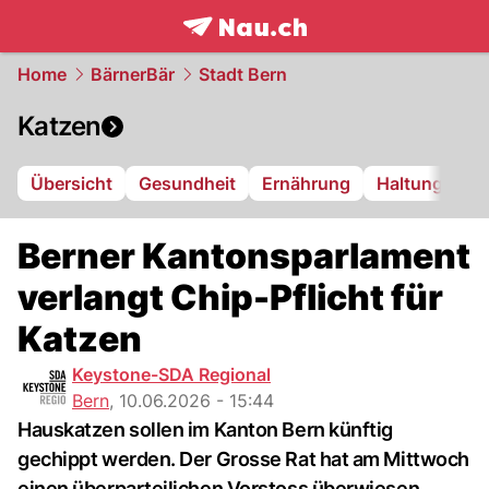
frontpage.
NAU.ch
Home
BärnerBär
Stadt Bern
Katzen
Übersicht
Gesundheit
Ernährung
Haltung
Berner Kantonsparlament
verlangt Chip-Pflicht für
Katzen
Keystone-SDA Regional
Bern
,
10.06.2026 - 15:44
Hauskatzen sollen im Kanton Bern künftig
gechippt werden. Der Grosse Rat hat am Mittwoch
einen überparteilichen Vorstoss überwiesen.