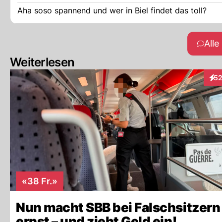
Aha soso spannend und wer in Biel findet das toll?
All
Weiterlesen
5
Inte
«38 Fr.»
Nun macht SBB bei Falschsitzern
ernst – und zieht Geld ein!