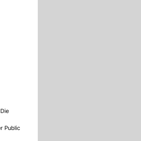
 Die
r Public