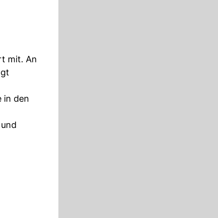
t mit. An
lgt
e in den
 und