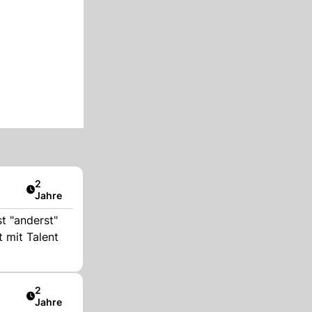
Artikel veröffentlicht:
2
Jahre
t "anderst"
t mit Talent
Artikel veröffentlicht:
2
Jahre