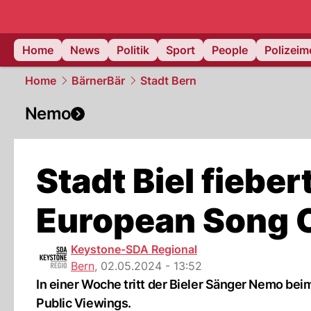
Home
News
Politik
Sport
People
Polizei
Home
BärnerBär
Stadt Bern
Nemo
Stadt Biel fiebe
European Song C
Keystone-SDA Regional
Bern
,
02.05.2024 - 13:52
In einer Woche tritt der Bieler Sänger Nemo bei
Public Viewings.