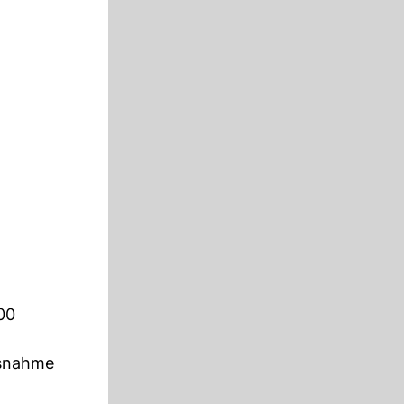
00
ssnahme