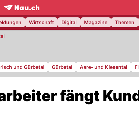
frontpage.
NAU.ch
meldungen
Wirtschaft
Digital
Magazine
Themen
al
risch und Gürbetal
Gürbetal
Aare- und Kiesental
F
rbeiter fängt Kun