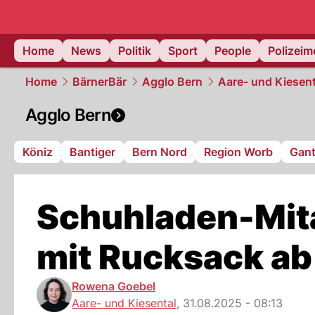
Home
News
Politik
Sport
People
Polizei
Home
BärnerBär
Agglo Bern
Aare- und Kiesent
Agglo Bern
Köniz
Bantiger
Bern Nord
Region Worb
Gant
Schuhladen-Mita
mit Rucksack ab
Rowena Goebel
Aare- und Kiesental
,
31.08.2025 - 08:13