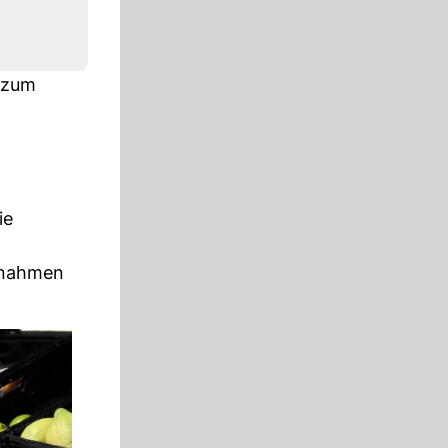
t zum
ie
ssnahmen