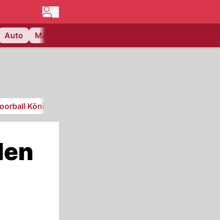
Auto
Matchcenter
Videos
Nau Plus
Lifestyle
loorball Köniz
den