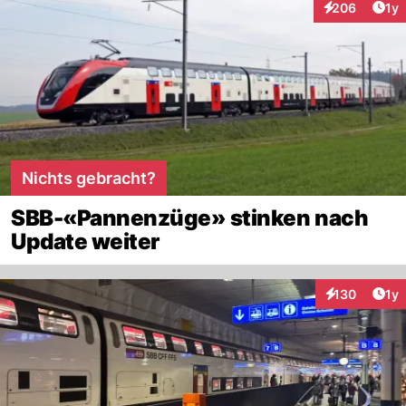
selbst nicht, der Reaktor aber sehr wohl.
Art
206
1y
Interaktionen
Nichts gebracht?
SBB-«Pannenzüge» stinken nach
Update weiter
Art
130
1y
Interaktionen