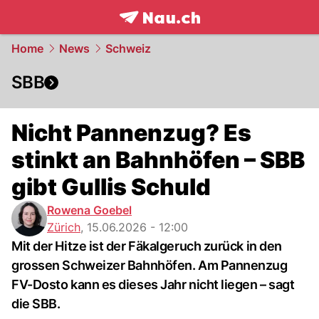
frontpage.
NAU.ch
Home
News
Schweiz
SBB
Nicht Pannenzug? Es
stinkt an Bahnhöfen – SBB
gibt Gullis Schuld
Rowena Goebel
Zürich
,
15.06.2026 - 12:00
Mit der Hitze ist der Fäkalgeruch zurück in den
grossen Schweizer Bahnhöfen. Am Pannenzug
FV-Dosto kann es dieses Jahr nicht liegen – sagt
die SBB.