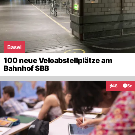
Basel
100 neue Veloabstellplätze am
Bahnhof SBB
Arti
48
5d
Interaktionen