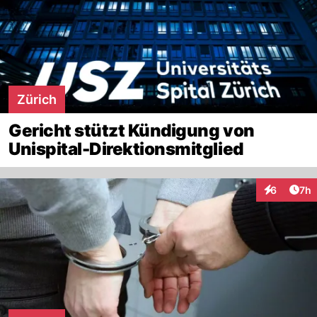
Zürich
Gericht stützt Kündigung von
Unispital-Direktionsmitglied
Arti
6
7h
Interaktion