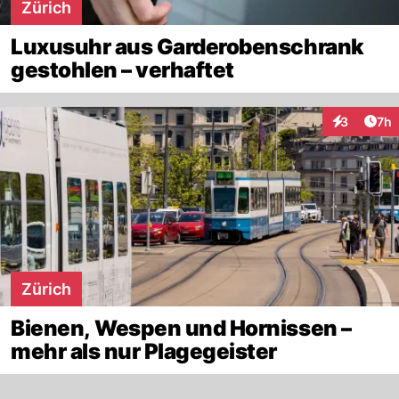
Zürich
Luxusuhr aus Garderobenschrank
gestohlen – verhaftet
Arti
3
7h
Interaktion
Zürich
Bienen, Wespen und Hornissen –
mehr als nur Plagegeister