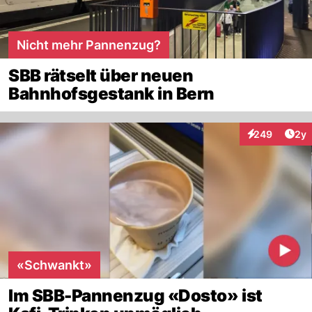
Nicht mehr Pannenzug?
SBB rätselt über neuen
Bahnhofsgestank in Bern
Arti
249
2y
Interaktionen
«Schwankt»
Im SBB-Pannenzug «Dosto» ist