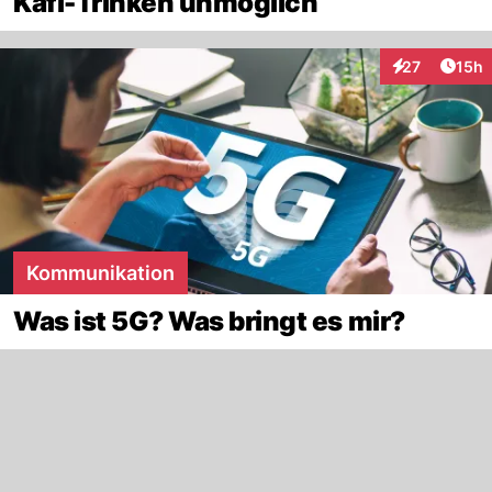
Kafi-Trinken unmöglich
Artik
27
15h
Interaktionen
Kommunikation
Was ist 5G? Was bringt es mir?