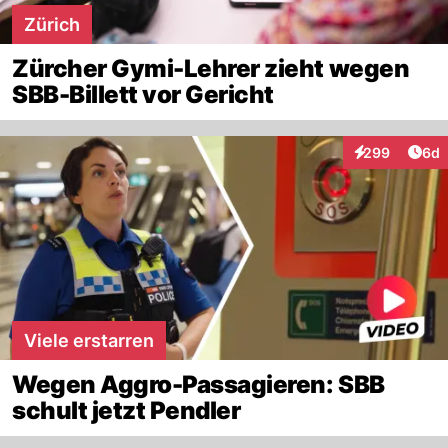
Zürich
Zürcher Gymi-Lehrer zieht wegen
SBB-Billett vor Gericht
Arti
299
6d
Interaktionen
Viele erstarren
Wegen Aggro-Passagieren: SBB
schult jetzt Pendler