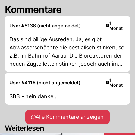
Kommentare
Artikel veröf
1
User #5138 (nicht angemeldet)
Monat
Das sind billige Ausreden. Ja, es gibt
Abwasserschächte die bestialisch stinken, so
z.B. im Bahnhof Aarau. Die Bioreaktoren der
neuen Zugtoiletten stinken jedoch auch im
Normalbetrieb meiner Erfahrung nach
praktisch IMMER und das gilt nicht nur für
Artikel veröf
1
User #4115 (nicht angemeldet)
Monat
den Twindexx, sondern auch für die Stadler-
Züge. Leider ist diese Technik bisher
SBB - nein danke...
scheinbar einfach nicht emissionsfrei
hinzubekommen. Auf jeden Fall ist es einfach
Alle Kommentare anzeigen
zu riechen wo sich der Bioreaktor in einer
Weiterlesen
Garnitur befindet. Das Abwasser stinkt zwar