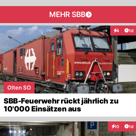
MEHR SBB
Art
4
1d
Interaktion
Olten SO
SBB-Feuerwehr rückt jährlich zu
10'000 Einsätzen aus
Art
10
1d
Interaktione