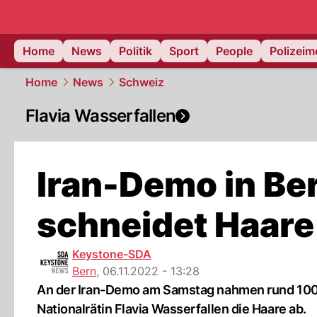
Home
News
Politik
Sport
People
Polizei
Home
News
Schweiz
Flavia Wasserfallen
Iran-Demo in Ber
schneidet Haare
Keystone-SDA
Bern
,
06.11.2022 - 13:28
An der Iran-Demo am Samstag nahmen rund 1000 M
Nationalrätin Flavia Wasserfallen die Haare ab.