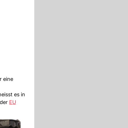
r eine
isst es in
 der
EU