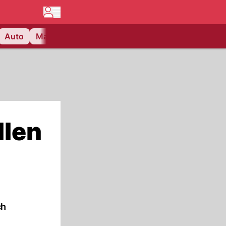
Auto
Matchcenter
Videos
Nau Plus
Lifestyle
llen
ch