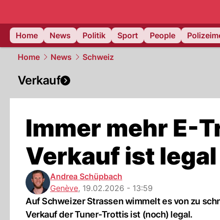
Home
News
Politik
Sport
People
Polizei
Home
News
Schweiz
Verkauf
Immer mehr E-Tro
Verkauf ist legal
Andrea Schüpbach
Genève
,
19.02.2026 - 13:59
Auf Schweizer Strassen wimmelt es von zu schnel
Verkauf der Tuner-Trottis ist (noch) legal.