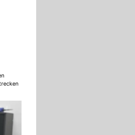
en
strecken