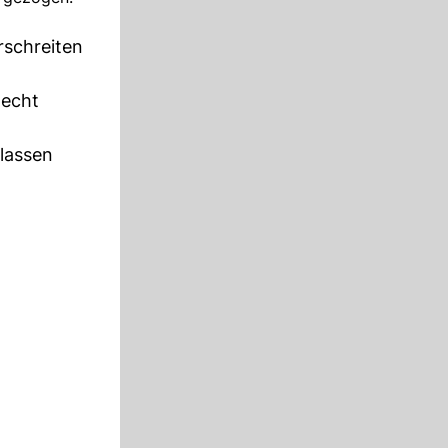
rschreiten
lecht
elassen