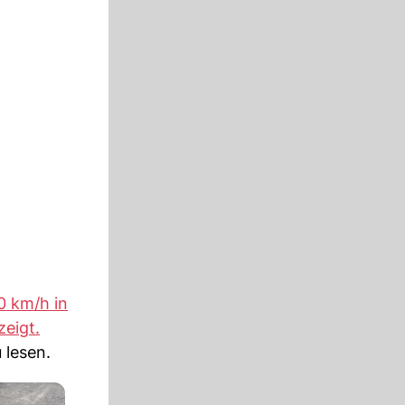
0 km/h in
eigt.
 lesen.