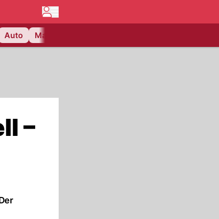
Auto
Matchcenter
Videos
Nau Plus
Lifestyle
l –
 Der