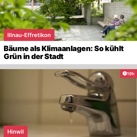
Illnau-Effretikon
Bäume als Klimaanlagen: So kühlt
Grün in der Stadt
Artik
19h
Hinwil