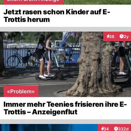
Jetzt rasen schon Kinder auf E-
Trottis herum
Arti
38
2y
Interaktionen
«Problem»
Immer mehr Teenies frisieren ihre E-
Trottis – Anzeigenflut
Artikel
34
332d
Interaktionen