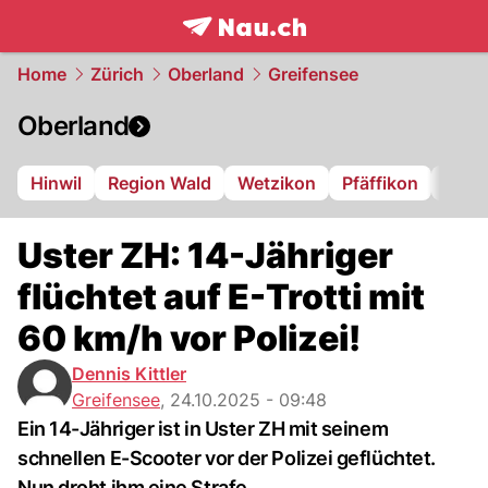
frontpage.
NAU.ch
Home
Zürich
Oberland
Greifensee
Oberland
Hinwil
Region Wald
Wetzikon
Pfäffikon
Dübe
Uster ZH: 14-Jähriger
flüchtet auf E-Trotti mit
60 km/h vor Polizei!
Dennis Kittler
Greifensee
,
24.10.2025 - 09:48
Ein 14-Jähriger ist in Uster ZH mit seinem
schnellen E-Scooter vor der Polizei geflüchtet.
Nun droht ihm eine Strafe.