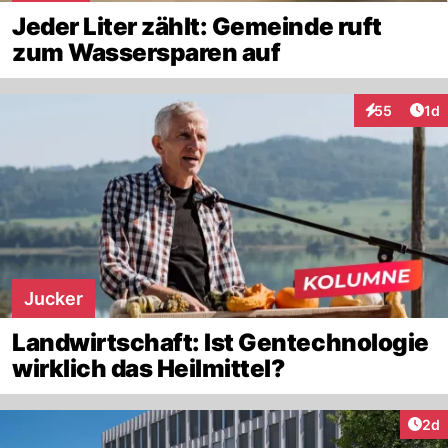
Jeder Liter zählt: Gemeinde ruft
zum Wassersparen auf
Art
55
1d
Interaktione
Jucker
Landwirtschaft: Ist Gentechnologie
wirklich das Heilmittel?
Arti
2d