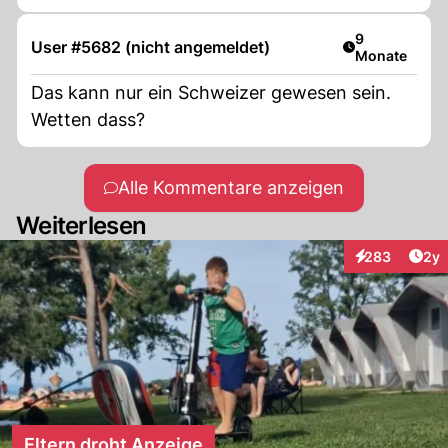
Artikel veröff
9
User #5682 (nicht angemeldet)
Monate
Das kann nur ein Schweizer gewesen sein.
Wetten dass?
Alle Kommentare anzeigen
Weiterlesen
Arti
283
2y
Interaktionen
Eltern droht Anzeige