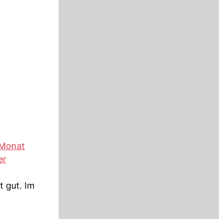
 Monat
er
t gut. Im