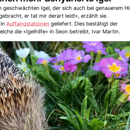
en geschwächten Igel, der sich auch bei genauerem H
bracht, er tat mir derart leid!», erzählt sie.
 in
Auffangstationen
geliefert. Dies bestätigt der
lche die «Igelhilfe» in Seon betreibt, Ivar Martin.