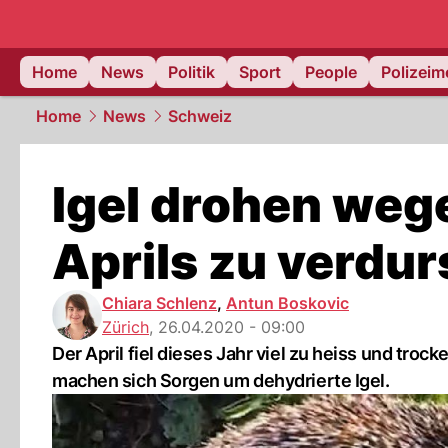
Home
News
Politik
Sport
People
Polizei
Home
News
Schweiz
Igel drohen weg
Aprils zu verdur
Chiara Schlenz
,
Antun Boskovic
Zürich
,
26.04.2020 - 09:00
Der April fiel dieses Jahr viel zu heiss und tro
machen sich Sorgen um dehydrierte Igel.