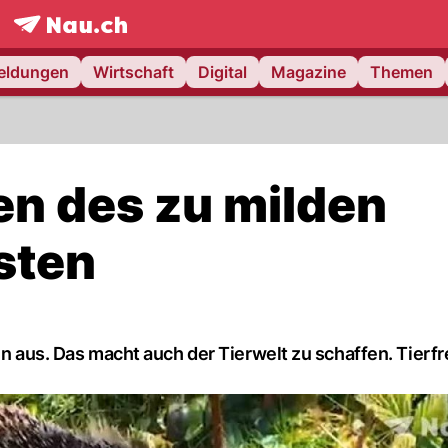
frontpage.
NAU.ch
meldungen
Wirtschaft
Digital
Magazine
Themen
en des zu milden
sten
cken aus. Das macht auch der Tierwelt zu schaffen. Tierf