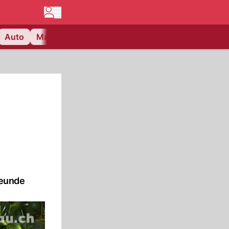
Auto
Matchcenter
Videos
Nau Plus
Lifestyle
reunde