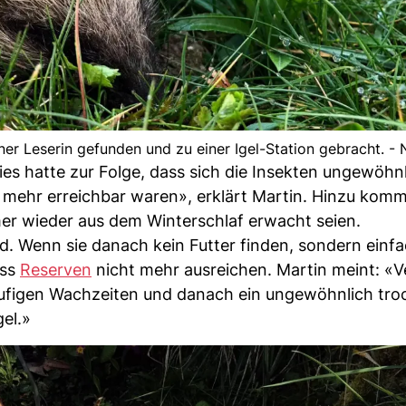
ner Leserin gefunden und zu einer Igel-Station gebracht. - 
s hatte zur Folge, dass sich die Insekten ungewöhnli
t mehr erreichbar waren», erklärt Martin. Hinzu komm
mmer wieder aus dem Winterschlaf erwacht seien.
end. Wenn sie danach kein Futter finden, sondern einf
ass
Reserven
nicht mehr ausreichen. Martin meint: «V
häufigen Wachzeiten und danach ein ungewöhnlich tro
gel.»