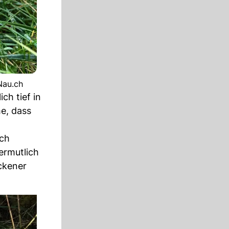
Nau.ch
ch tief in
e, dass
ach
ermutlich
ckener