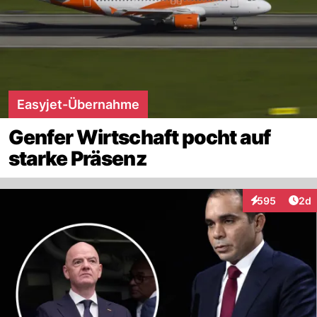
Easyjet-Übernahme
Genfer Wirtschaft pocht auf
starke Präsenz
Arti
595
2d
Interaktionen