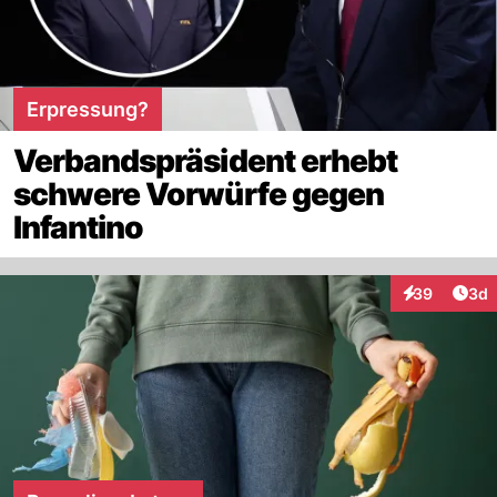
Erpressung?
Verbandspräsident erhebt
schwere Vorwürfe gegen
Infantino
Arti
39
3d
Interaktionen