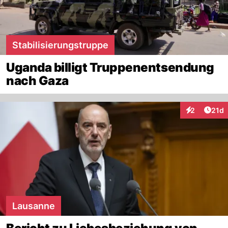
Stabilisierungstruppe
Uganda billigt Truppenentsendung
nach Gaza
Artik
2
21d
Interaktione
Lausanne