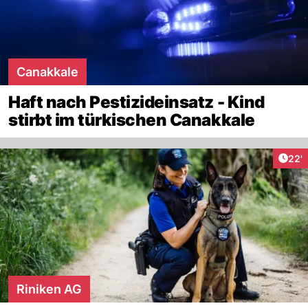
Canakkale
Haft nach Pestizideinsatz - Kind
stirbt im türkischen Canakkale
Arti
22'
Riniken AG