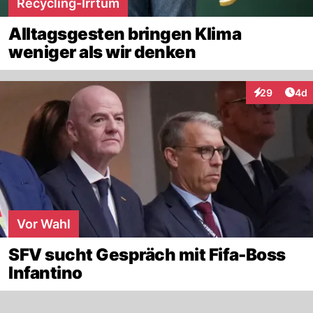
Recycling-Irrtum
Alltagsgesten bringen Klima
weniger als wir denken
Arti
29
4d
Interaktionen
Vor Wahl
SFV sucht Gespräch mit Fifa-Boss
Infantino