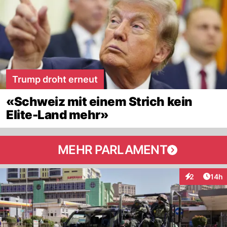
Trump droht erneut
«Schweiz mit einem Strich kein
Elite-Land mehr»
MEHR PARLAMENT
Artik
2
14h
Interaktione