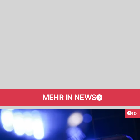
MEHR IN NEWS
Arti
10'