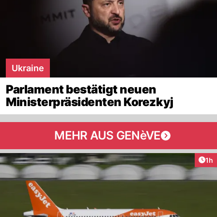
Ukraine
Parlament bestätigt neuen
Ministerpräsidenten Korezkyj
MEHR AUS GENèVE
Art
1h