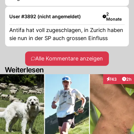
Artikel veröff
2
User #3892 (nicht angemeldet)
Monate
Antifa hat voll zugeschlagen, in Zurich haben
sie nun in der SP auch grossen Einfluss
Alle Kommentare anzeigen
Weiterlesen
Arti
743
2h
Interaktionen