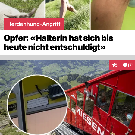
Herdenhund-Angriff
Opfer: «Halterin hat sich bis
heute nicht entschuldigt»
Arti
5
17'
Interaktion