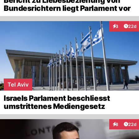
Bericht zu Liebesbeziehung von
Bundesrichtern liegt Parlament vor
Artik
3
22d
Interaktionen
Tel Aviv
Israels Parlament beschliesst
umstrittenes Mediengesetz
Artik
8
22d
Interaktionen