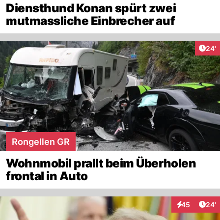
Diensthund Konan spürt zwei
mutmassliche Einbrecher auf
Arti
24'
Rongellen GR
Wohnmobil prallt beim Überholen
frontal in Auto
Arti
45
24'
Interaktionen