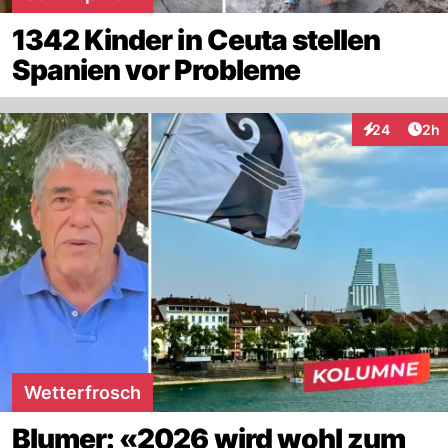
1342 Kinder in Ceuta stellen
Spanien vor Probleme
Arti
24
2h
Interaktionen
Wetterfrosch
Blumer: «2026 wird wohl zum