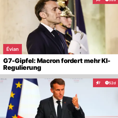
Interaktionen
Évian
G7-Gipfel: Macron fordert mehr KI-
Regulierung
Artik
7
52d
Interaktionen