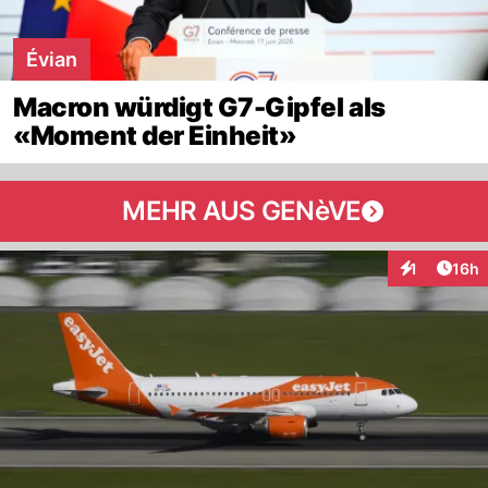
Évian
Macron würdigt G7-Gipfel als
«Moment der Einheit»
MEHR AUS GENèVE
Artik
1
16h
Interaktione