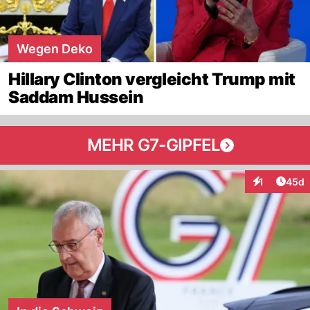
Wegen Deko
Hillary Clinton vergleicht Trump mit
Saddam Hussein
MEHR G7-GIPFEL
Artik
1
45d
Interaktione