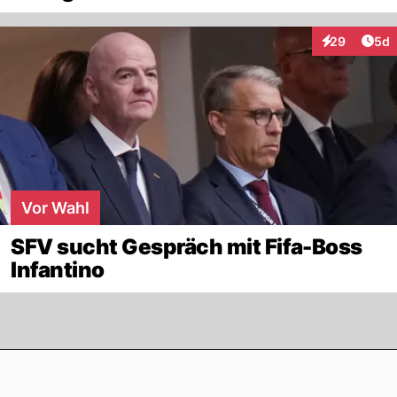
Arti
29
5d
Interaktionen
Vor Wahl
SFV sucht Gespräch mit Fifa-Boss
Infantino
Footer