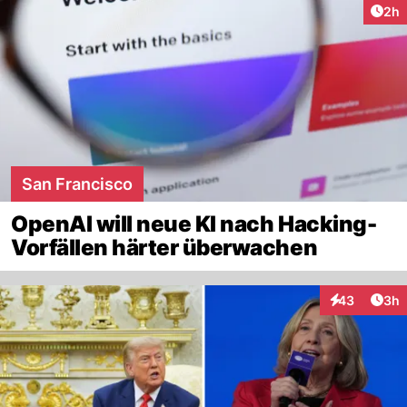
Arti
2h
San Francisco
OpenAI will neue KI nach Hacking-
Vorfällen härter überwachen
Arti
43
3h
Interaktionen