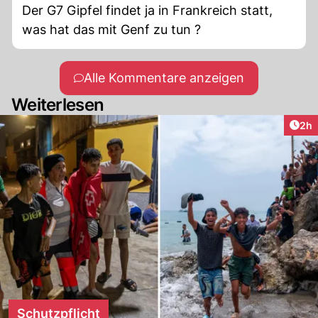
Der G7 Gipfel findet ja in Frankreich statt,
was hat das mit Genf zu tun ?
Alle Kommentare anzeigen
Weiterlesen
Arti
2h
Schutzpflicht