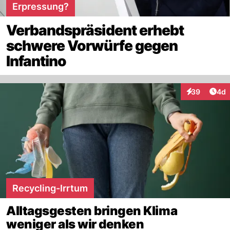
Erpressung?
Verbandspräsident erhebt
schwere Vorwürfe gegen
Infantino
Arti
39
4d
Interaktionen
Recycling-Irrtum
Alltagsgesten bringen Klima
weniger als wir denken