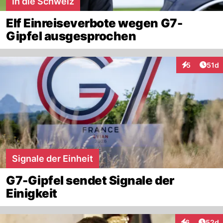
In die Schweiz
Elf Einreiseverbote wegen G7-
Gipfel ausgesprochen
Artik
5
51d
Interaktione
Signale der Einheit
G7-Gipfel sendet Signale der
Einigkeit
Artik
6
52d