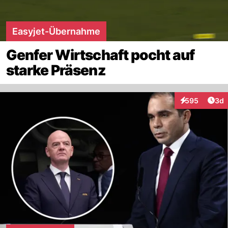
Easyjet-Übernahme
Genfer Wirtschaft pocht auf
starke Präsenz
Arti
595
3d
Interaktionen