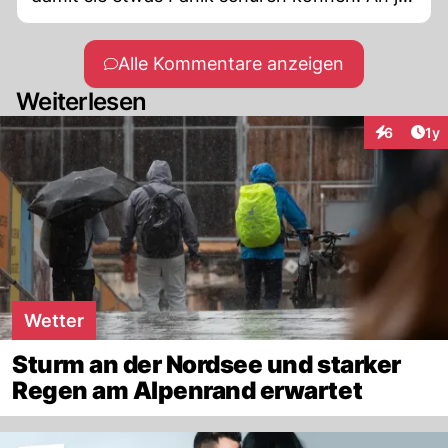
und die Wasseroberfläche kocht auch wieder
- einfach nicht auf der Nordhalbkugel und
Alle Kommentare anzeigen
auch nicht auf der Südhalbkugel.
Weiterlesen
Art
6
1y
Interaktion
Wetter
Sturm an der Nordsee und starker
Regen am Alpenrand erwartet