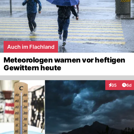
Auch im Flachland
Meteorologen warnen vor heftigen
Gewittern heute
Arti
35
6d
Interaktionen