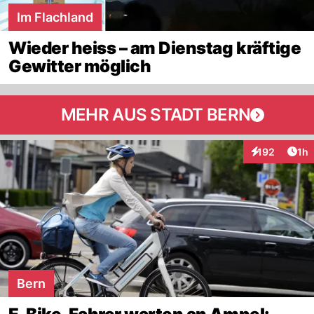
Im Flachland
Wieder heiss – am Dienstag kräftige
Gewitter möglich
MEHR AUS STADT BERN
Art
192
1h
Interaktionen
Bern