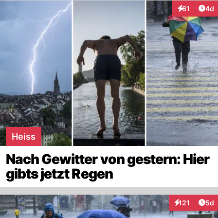
Arti
61
4d
Interaktione
Heiss
Nach Gewitter von gestern: Hier
gibts jetzt Regen
Arti
121
5d
Interaktionen