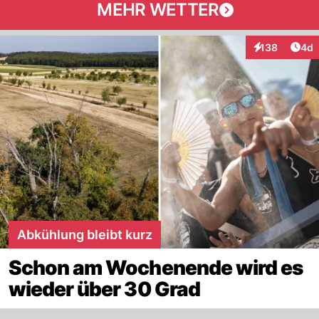
MEHR WETTER
Arti
138
4d
Interaktionen
Abkühlung bleibt kurz
Schon am Wochenende wird es
wieder über 30 Grad