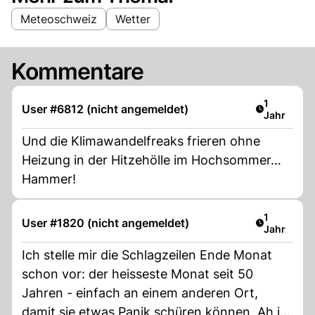
Meteoschweiz
Wetter
Kommentare
Artikel ver
1
User #6812 (nicht angemeldet)
Jahr
Und die Klimawandelfreaks frieren ohne
Heizung in der Hitzehölle im Hochsommer…
Hammer!
Artikel ver
1
User #1820 (nicht angemeldet)
Jahr
Ich stelle mir die Schlagzeilen Ende Monat
schon vor: der heisseste Monat seit 50
Jahren - einfach an einem anderen Ort,
damit sie etwas Panik schüren können. Ah ja,