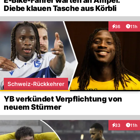
E-Bike-Fahrer warten an Ampel:
Diebe klauen Tasche aus Körbli
Artik
36
11h
Interaktionen
Schweiz-Rückkehrer
YB verkündet Verpflichtung von
neuem Stürmer
Artik
33
11h
Interaktionen