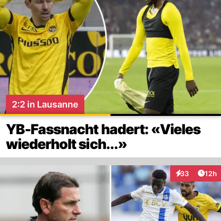
2:2 in Lausanne
YB-Fassnacht hadert: «Vieles
wiederholt sich...»
Artik
33
12h
Interaktionen