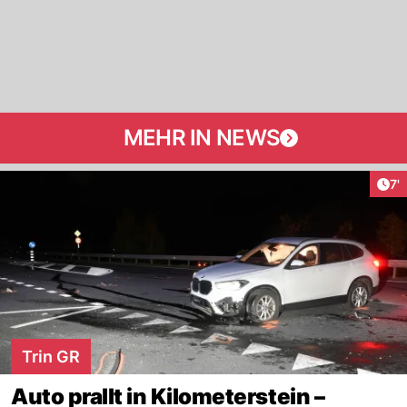
MEHR IN NEWS
Art
7'
Trin GR
Auto prallt in Kilometerstein –