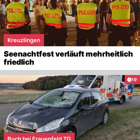
Kreuzlingen
Seenachtfest verläuft mehrheitlich
friedlich
Arti
19'
Buch bei Frauenfeld TG