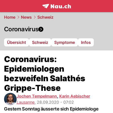
frontpage.
NAU.ch
Home
News
Schweiz
Coronavirus
Übersicht
Schweiz
Symptome
Infos
Coronavirus:
Epidemiologen
bezweifeln Salathés
Grippe-These
Jochen Tempelmann
,
Karin Aebischer
Lausanne
,
28.09.2020 - 07:02
Gestern Sonntag äusserte sich Epidemiologe