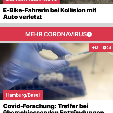
E-Bike-Fahrerin bei Kollision mit
Auto verletzt
MEHR CORONAVIRUS
Arti
13
2d
Interaktione
Hamburg/Basel
Covid-Forschung: Treffer bei
überschiessenden Entzündungen