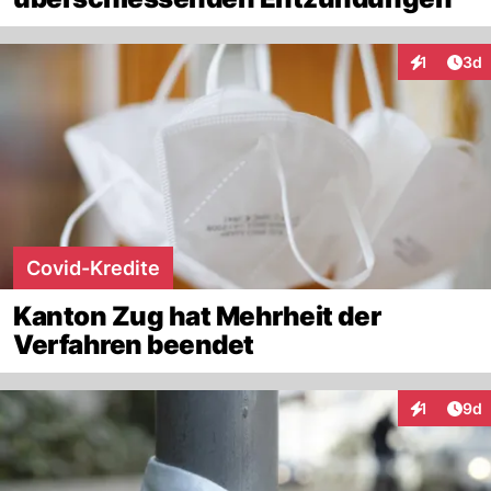
Arti
1
3d
Interaktion
Covid-Kredite
Kanton Zug hat Mehrheit der
Verfahren beendet
Arti
1
9d
Interaktion