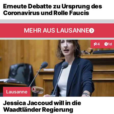
Erneute Debatte zu Ursprung des
Coronavirus und Rolle Faucis
MEHR AUS LAUSANNE
Art
14
1d
Interaktione
Lausanne
Jessica Jaccoud will in die
Waadtländer Regierung