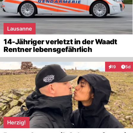
Lausanne
14-Jähriger verletzt in der Waadt
Rentner lebensgefährlich
Arti
19
5d
Interaktione
Herzig!