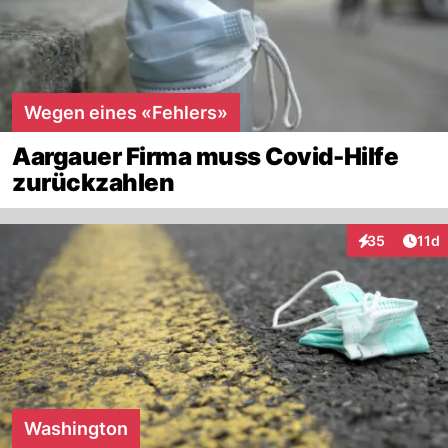
Wegen eines «Fehlers»
Aargauer Firma muss Covid-Hilfe
zurückzahlen
Artik
35
11d
Interaktionen
Washington