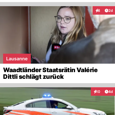
Arti
8
2d
Interaktion
Lausanne
Waadtländer Staatsrätin Valérie
Dittli schlägt zurück
Arti
10
4d
Interaktione