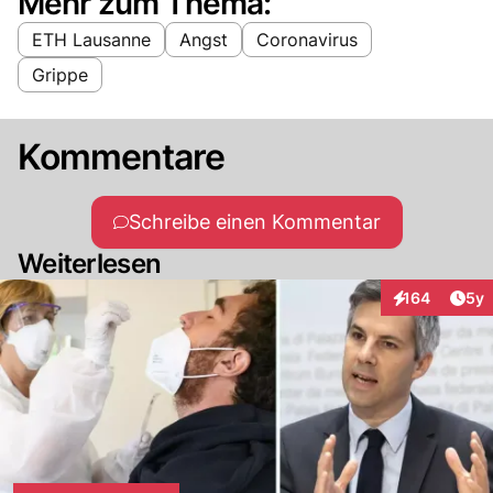
Mehr zum Thema:
ETH Lausanne
Angst
Coronavirus
Grippe
Kommentare
Schreibe einen Kommentar
Weiterlesen
Arti
164
5y
Interaktionen