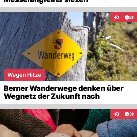
Arti
2
3h
Interaktion
Wegen Hitze
Berner Wanderwege denken über
Wegnetz der Zukunft nach
Arti
3
3h
Interaktion