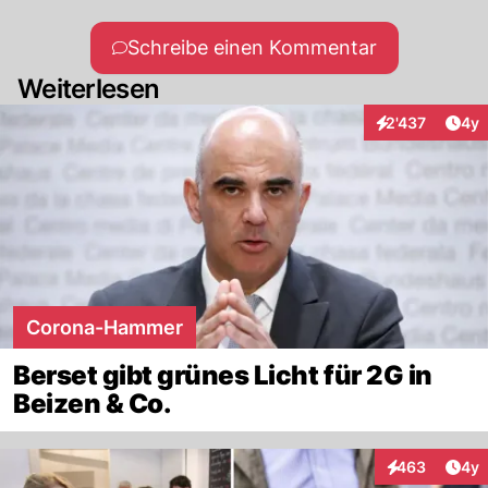
Schreibe einen Kommentar
Weiterlesen
Arti
2'437
4y
Interaktionen
Corona-Hammer
Berset gibt grünes Licht für 2G in
Beizen & Co.
Arti
463
4y
Interaktionen