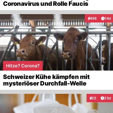
Coronavirus und Rolle Faucis
Artik
498
14d
Interaktionen
Hitze? Corona?
Schweizer Kühe kämpfen mit
mysteriöser Durchfall-Welle
Artik
20
23d
Interaktionen