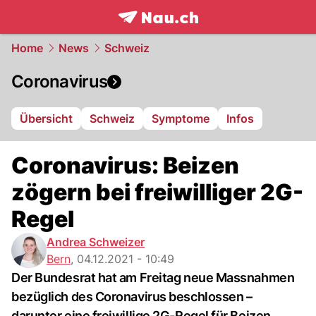
frontpage.
NAU.ch
Home
News
Schweiz
Coronavirus
Übersicht
Schweiz
Symptome
Infos
Coronavirus: Beizen
zögern bei freiwilliger 2G-
Regel
Andrea Schweizer
Bern
,
04.12.2021 - 10:49
Der Bundesrat hat am Freitag neue Massnahmen
bezüglich des Coronavirus beschlossen –
darunter eine freiwillige 2G-Regel für Beizen.