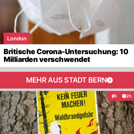
London
Britische Corona-Untersuchung: 10
Milliarden verschwendet
MEHR AUS STADT BERN
Arti
3
2h
Interaktion