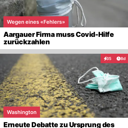
Wegen eines «Fehlers»
Aargauer Firma muss Covid-Hilfe
zurückzahlen
Arti
35
8d
Interaktionen
Washington
Erneute Debatte zu Ursprung des