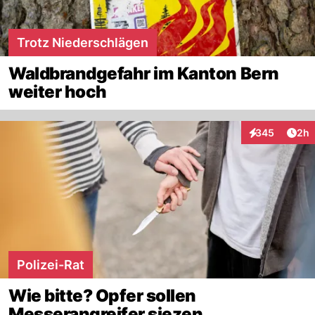
Trotz Niederschlägen
Waldbrandgefahr im Kanton Bern
weiter hoch
Arti
345
2h
Interaktionen
Polizei-Rat
Wie bitte? Opfer sollen
Messerangreifer siezen