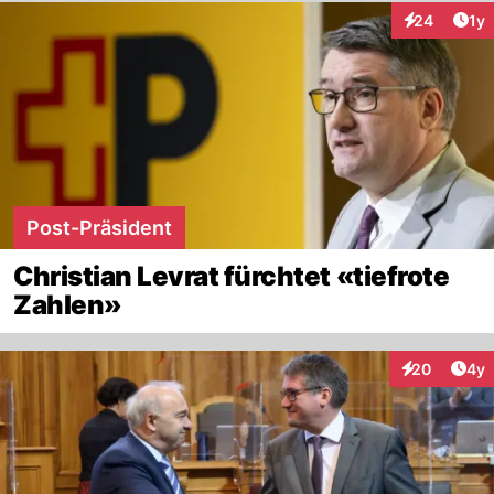
Art
24
1y
Interaktione
Post-Präsident
Christian Levrat fürchtet «tiefrote
Zahlen»
Arti
20
4y
Interaktionen