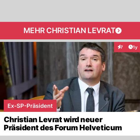
MEHR CHRISTIAN LEVRAT
Art
7
1y
Interaktion
Ex-SP-Präsident
Christian Levrat wird neuer
Präsident des Forum Helveticum