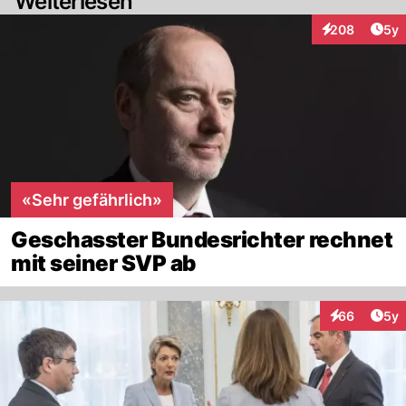
Weiterlesen
Arti
208
5y
Interaktionen
«Sehr gefährlich»
Geschasster Bundesrichter rechnet
mit seiner SVP ab
Arti
66
5y
Interaktionen