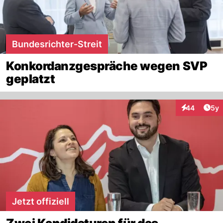
Bundesrichter-Streit
Konkordanzgespräche wegen SVP
geplatzt
Arti
44
5y
Interaktionen
Jetzt offiziell