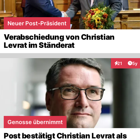
Neuer Post-Präsident
Verabschiedung von Christian
Levrat im Ständerat
Arti
21
5y
Interaktione
Genosse übernimmt
Post bestätigt Christian Levrat als