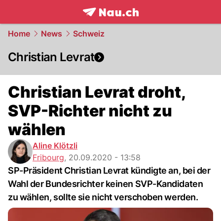
frontpage.
NAU.ch
Home
News
Schweiz
Christian Levrat
Christian Levrat droht,
SVP-Richter nicht zu
wählen
Aline Klötzli
Fribourg
,
20.09.2020 - 13:58
SP-Präsident Christian Levrat kündigte an, bei der
Wahl der Bundesrichter keinen SVP-Kandidaten
zu wählen, sollte sie nicht verschoben werden.