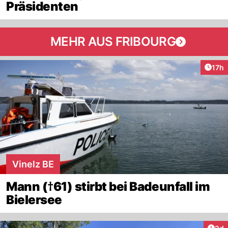
Präsidenten
MEHR AUS FRIBOURG
Artik
17h
Vinelz BE
Mann (†61) stirbt bei Badeunfall im
Bielersee
Arti