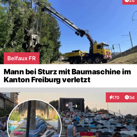
2d
Belfaux FR
Mann bei Sturz mit Baumaschine im
Kanton Freiburg verletzt
Arti
170
3d
Interaktionen