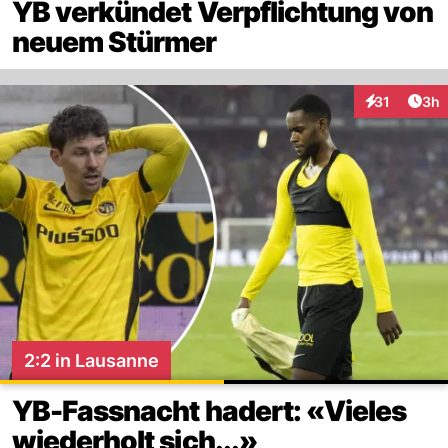
YB verkündet Verpflichtung von
neuem Stürmer
Arti
31
3h
Interaktione
2:2 in Lausanne
YB-Fassnacht hadert: «Vieles
wiederholt sich...»