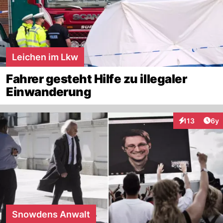
Leichen im Lkw
Fahrer gesteht Hilfe zu illegaler
Einwanderung
Arti
113
6y
Interaktionen
Snowdens Anwalt