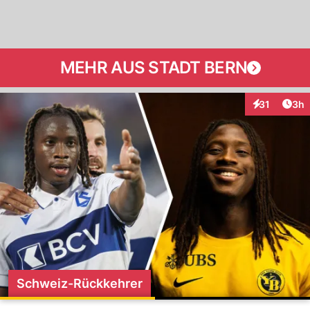
MEHR AUS STADT BERN
Arti
31
3h
Interaktione
Schweiz-Rückkehrer