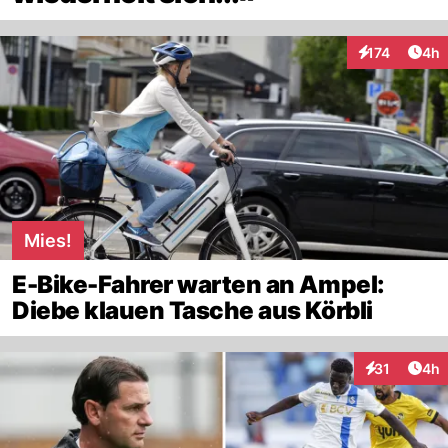
Arti
174
4h
Interaktionen
Mies!
E-Bike-Fahrer warten an Ampel:
Diebe klauen Tasche aus Körbli
Arti
31
4h
Interaktione