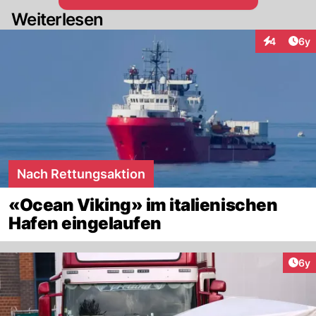
Weiterlesen
Arti
4
6y
Interaktion
Nach Rettungsaktion
«Ocean Viking» im italienischen
Hafen eingelaufen
Arti
6y