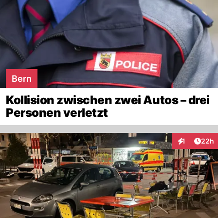
Bern
Kollision zwischen zwei Autos – drei
Personen verletzt
Artik
1
22h
Interaktione