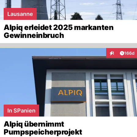
Lausanne
Alpiq erleidet 2025 markanten
Gewinneinbruch
Artike
1
166d
Interaktionen
In SPanien
Alpiq übernimmt
Pumpspeicherprojekt