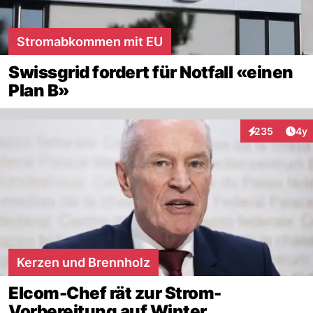
Stromabkommen mit EU
Swissgrid fordert für Notfall «einen
Plan B»
Arti
235
4y
Interaktionen
Kerzen und Brennholz
Elcom-Chef rät zur Strom-
Vorbereitung auf Winter