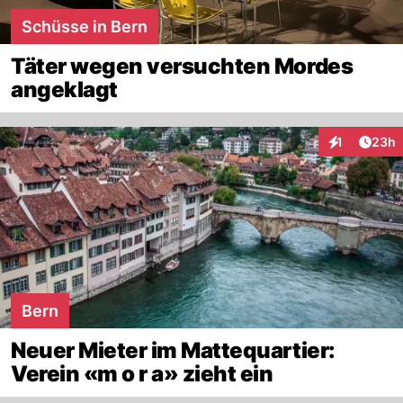
Schüsse in Bern
Täter wegen versuchten Mordes
angeklagt
Artik
1
23h
Interaktione
Bern
Neuer Mieter im Mattequartier:
Verein «m o r a» zieht ein