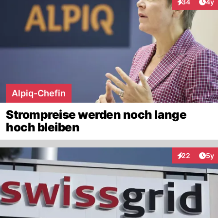
Arti
34
4y
Interaktionen
Alpiq-Chefin
Strompreise werden noch lange
hoch bleiben
Arti
22
5y
Interaktionen