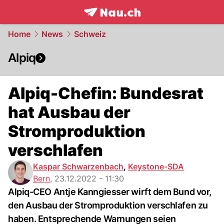
frontpage.
NAU.ch
Home
News
Schweiz
Alpiq
Alpiq-Chefin: Bundesrat
hat Ausbau der
Stromproduktion
verschlafen
Kaspar Schwarzenbach
,
Keystone-SDA
Bern
,
23.12.2022 - 11:30
Alpiq-CEO Antje Kanngiesser wirft dem Bund vor,
den Ausbau der Stromproduktion verschlafen zu
haben. Entsprechende Warnungen seien