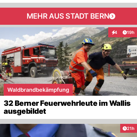
MEHR AUS STADT BERN
Artik
4
19h
Interaktione
Waldbrandbekämpfung
32 Berner Feuerwehrleute im Wallis
ausgebildet
Artik
21h