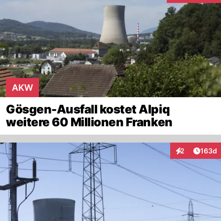
AKW
Gösgen-Ausfall kostet Alpiq
weitere 60 Millionen Franken
Artike
2
163d
Interaktionen