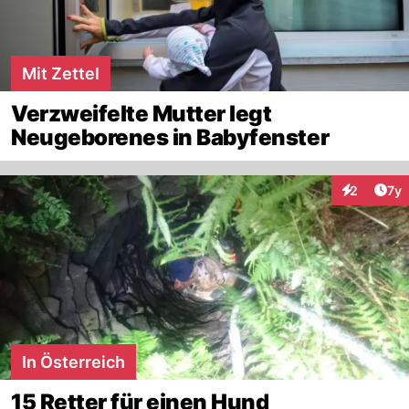
Mit Zettel
Verzweifelte Mutter legt
Neugeborenes in Babyfenster
Art
2
7y
Interaktion
In Österreich
15 Retter für einen Hund