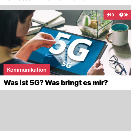
Arti
19
9h
Interaktione
Kommunikation
Was ist 5G? Was bringt es mir?