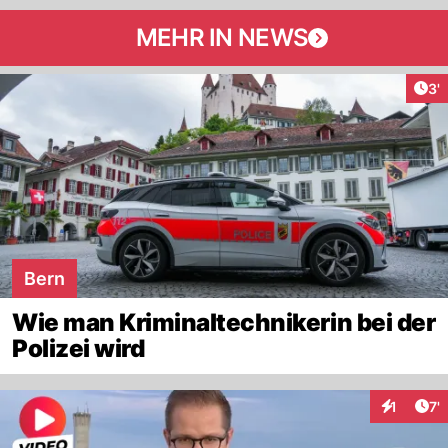
MEHR IN NEWS
Art
3'
Bern
Wie man Kriminaltechnikerin bei der
Polizei wird
Art
1
7'
Interaktio