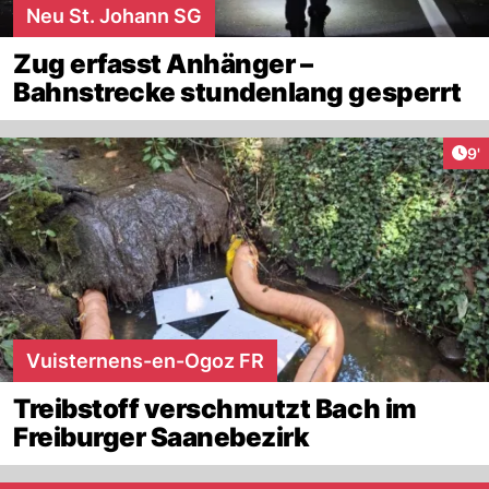
Neu St. Johann SG
Zug erfasst Anhänger –
Bahnstrecke stundenlang gesperrt
Art
9'
Vuisternens-en-Ogoz FR
Treibstoff verschmutzt Bach im
Freiburger Saanebezirk