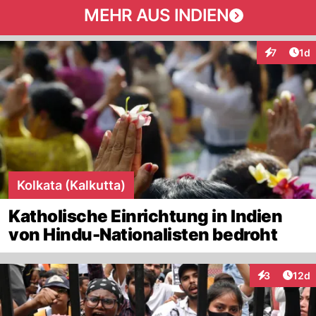
MEHR AUS INDIEN
Art
7
1d
Interaktion
Kolkata (Kalkutta)
Katholische Einrichtung in Indien
von Hindu-Nationalisten bedroht
Artik
3
12d
Interaktione