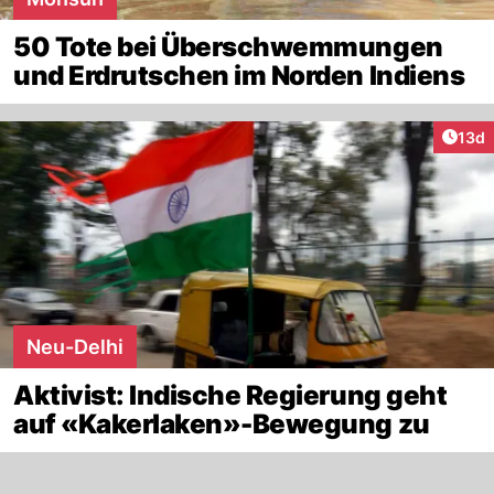
50 Tote bei Überschwemmungen
und Erdrutschen im Norden Indiens
Artik
13d
Neu-Delhi
Aktivist: Indische Regierung geht
auf «Kakerlaken»-Bewegung zu