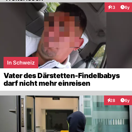
Arti
13
6y
Interaktione
In Schweiz
Vater des Därstetten-Findelbabys
darf nicht mehr einreisen
Arti
28
6y
Interaktionen