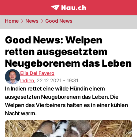
frontpage.
NAU.ch
Home
News
Good News
Good News: Welpen
retten ausgesetztem
Neugeborenem das Leben
Elia Del Favero
Indien
,
22.12.2021 - 19:31
In Indien rettet eine wilde Hündin einem
ausgesetzten Neugeborenem das Leben. Die
Welpen des Vierbeiners halten es in einer kühlen
Nacht warm.