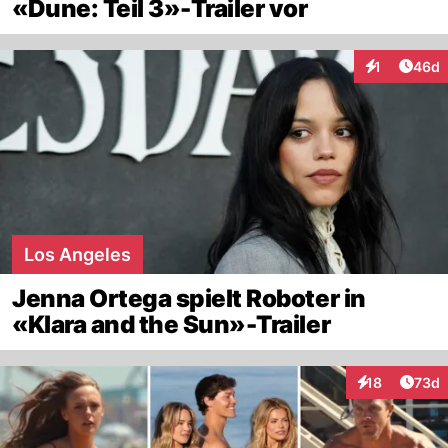
«Dune: Teil 3»-Trailer vor
Artik
1
46d
Interaktione
Los Angeles
Jenna Ortega spielt Roboter in
«Klara and the Sun»-Trailer
Artik
18
73d
Interaktionen