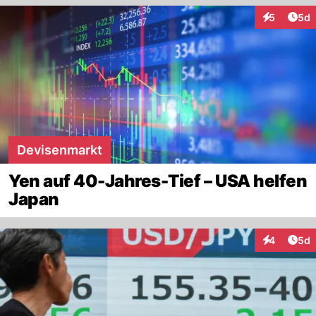
Arti
5
5d
Interaktion
Devisenmarkt
Yen auf 40-Jahres-Tief – USA helfen
Japan
Arti
4
5d
Interaktion