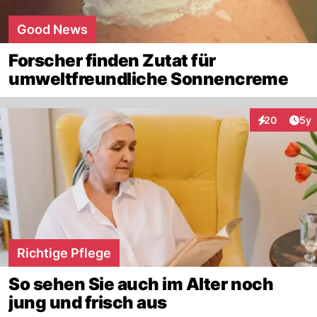
Good News
Forscher finden Zutat für
umweltfreundliche Sonnencreme
Arti
20
5y
Interaktionen
Richtige Pflege
So sehen Sie auch im Alter noch
jung und frisch aus