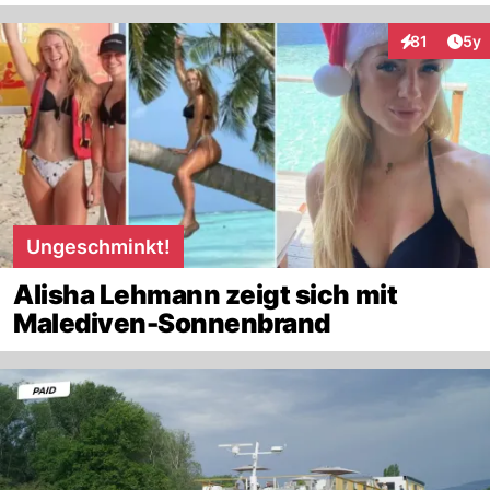
Arti
81
5y
Interaktione
Ungeschminkt!
Alisha Lehmann zeigt sich mit
Malediven-Sonnenbrand