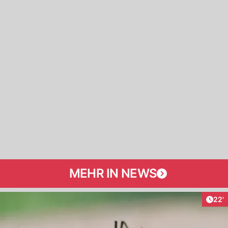
MEHR IN NEWS
Arti
22'