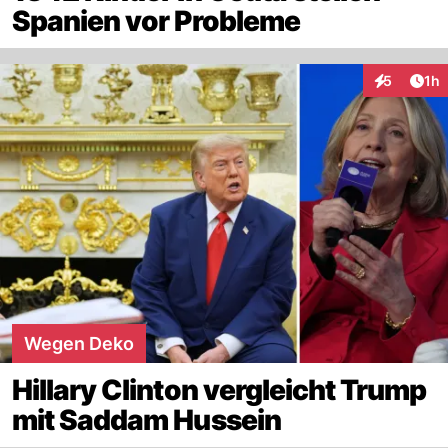
Spanien vor Probleme
Art
5
1h
Interaktion
Wegen Deko
Hillary Clinton vergleicht Trump
mit Saddam Hussein