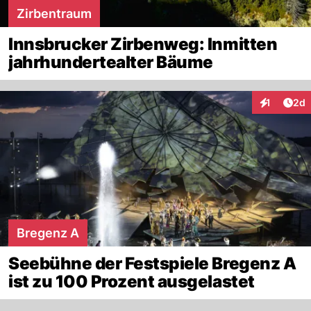
Zirbentraum
Innsbrucker Zirbenweg: Inmitten
jahrhundertealter Bäume
Arti
1
2d
Interaktion
Bregenz A
Seebühne der Festspiele Bregenz A
ist zu 100 Prozent ausgelastet