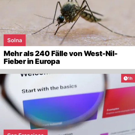
Solna
Mehr als 240 Fälle von West-Nil-
Fieber in Europa
Art
1h