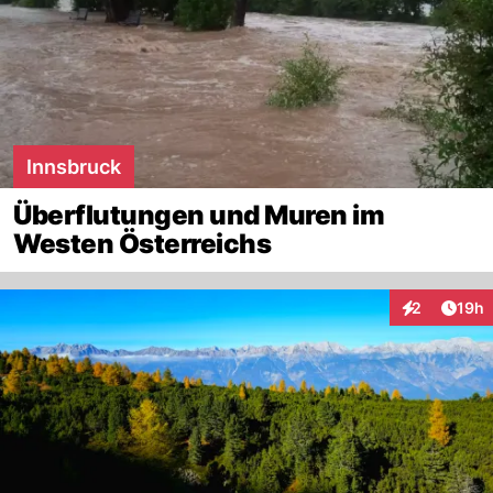
Innsbruck
Überflutungen und Muren im
Westen Österreichs
Artik
2
19h
Interaktione