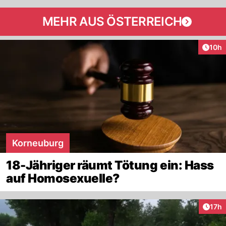
MEHR AUS ÖSTERREICH
Artik
10h
Korneuburg
18-Jähriger räumt Tötung ein: Hass
auf Homosexuelle?
Artik
17h