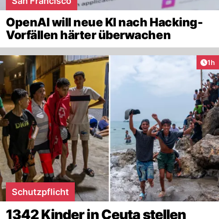
San Francisco
OpenAI will neue KI nach Hacking-
Vorfällen härter überwachen
Art
1h
Schutzpflicht
1342 Kinder in Ceuta stellen