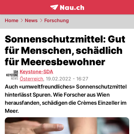
frontpage.
NAU.ch
Home
News
Forschung
Sonnenschutzmittel: Gut
für Menschen, schädlich
für Meeresbewohner
Keystone-SDA
Österreich
,
19.02.2022 - 16:27
Auch «umweltfreundliches» Sonnenschutzmittel
hinterlässt Spuren. Wie Forscher aus Wien
herausfanden, schädigen die Crèmes Einzeller im
Meer.