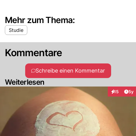
Mehr zum Thema:
Studie
Kommentare
Schreibe einen Kommentar
Weiterlesen
Arti
15
5y
Interaktione