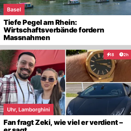
Basel
Tiefe Pegel am Rhein:
Wirtschaftsverbände fordern
Massnahmen
Arti
18
2h
Interaktione
Uhr, Lamborghini
Fan fragt Zeki, wie viel er verdient –
er sagt ...