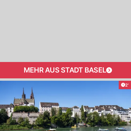
MEHR AUS STADT BASEL
Art
2'