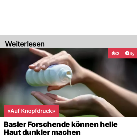
Weiterlesen
Arti
32
4y
Interaktionen
«Auf Knopfdruck»
Basler Forschende können helle
Haut dunkler machen