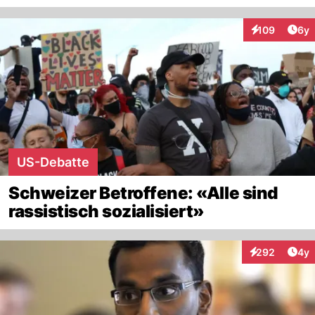
Arti
109
6y
Interaktionen
US-Debatte
Schweizer Betroffene: «Alle sind
rassistisch sozialisiert»
Arti
292
4y
Interaktionen