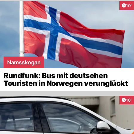
Arti
10'
Namsskogan
Rundfunk: Bus mit deutschen
Touristen in Norwegen verunglückt
Arti
16'