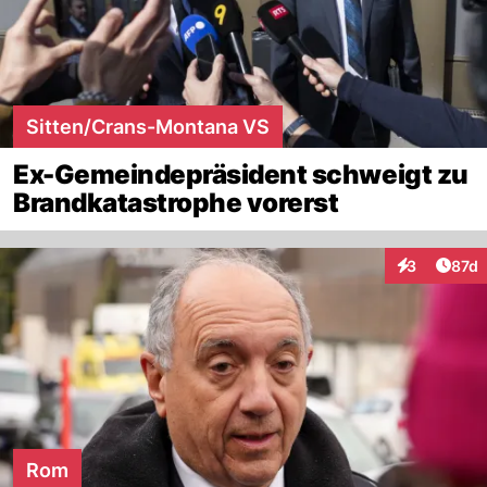
Sitten/Crans-Montana VS
Ex-Gemeindepräsident schweigt zu
Brandkatastrophe vorerst
Artik
3
87d
Interaktione
Rom