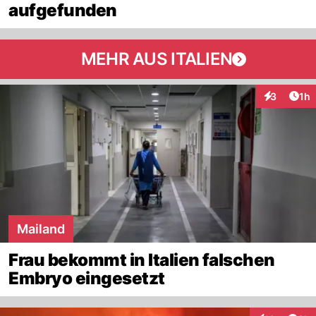
aufgefunden
MEHR AUS ITALIEN
Art
3
1h
Interaktion
Mailand
Frau bekommt in Italien falschen
Embryo eingesetzt