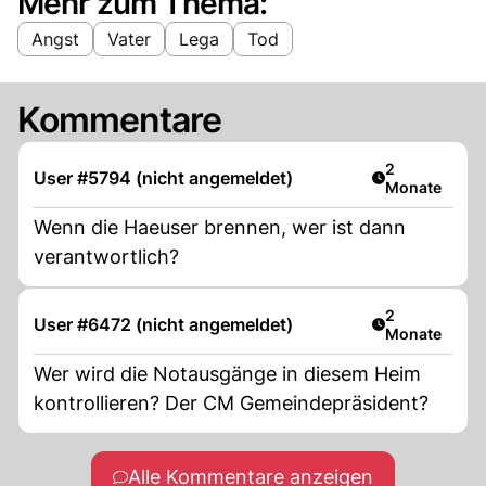
Mehr zum Thema:
Angst
Vater
Lega
Tod
Kommentare
Artikel veröff
2
User #5794 (nicht angemeldet)
Monate
Wenn die Haeuser brennen, wer ist dann
verantwortlich?
Artikel veröff
2
User #6472 (nicht angemeldet)
Monate
Wer wird die Notausgänge in diesem Heim
kontrollieren? Der CM Gemeindepräsident?
Alle Kommentare anzeigen