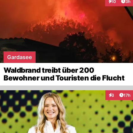
Arti
10
3h
Interaktione
Gardasee
Waldbrand treibt über 200
Bewohner und Touristen die Flucht
Artik
3
17h
Interaktione