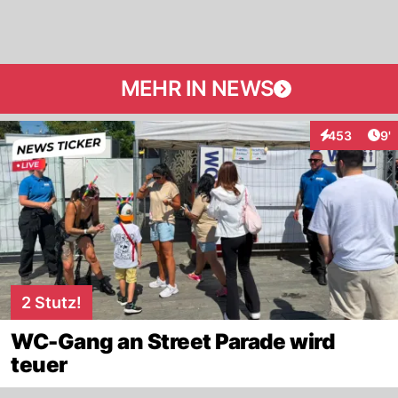
MEHR IN NEWS
Art
453
9'
Interaktionen
2 Stutz!
WC-Gang an Street Parade wird
teuer