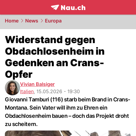
frontpage.
NAU.ch
Home
News
Europa
Widerstand gegen
Obdachlosenheim in
Gedenken an Crans-
Opfer
Vivian Balsiger
Italien
,
15.05.2026 - 19:30
Giovanni Tamburi (†16) starb beim Brand in Crans-
Montana. Sein Vater will ihm zu Ehren ein
Obdachlosenheim bauen – doch das Projekt droht
zu scheitern.