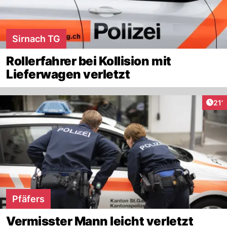
Sirnach TG
Rollerfahrer bei Kollision mit
Lieferwagen verletzt
Arti
21'
Pfäfers
Vermisster Mann leicht verletzt