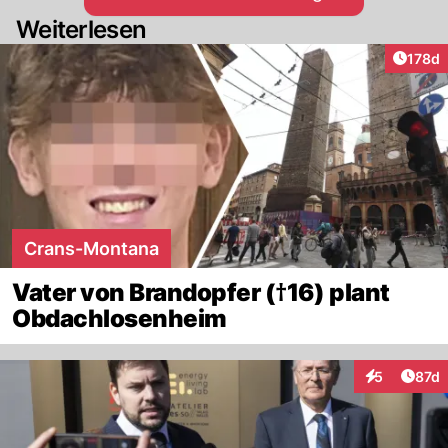
Weiterlesen
Artike
178d
Crans-Montana
Vater von Brandopfer (†16) plant
Obdachlosenheim
Artik
5
87d
Interaktione