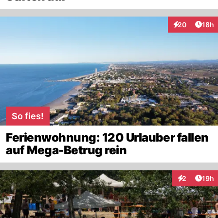
Artik
20
18h
Interaktionen
So fies!
Ferienwohnung: 120 Urlauber fallen
auf Mega-Betrug rein
Artik
2
19h
Interaktione