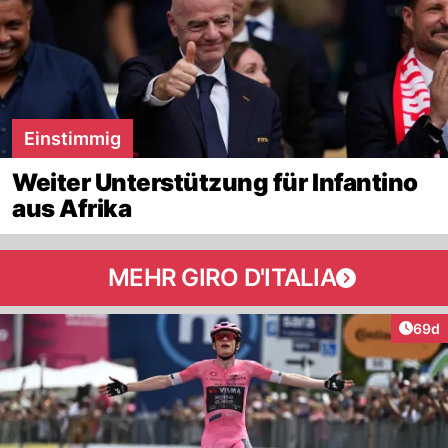
Einstimmig
Weiter Unterstützung für Infantino
aus Afrika
MEHR GIRO D'ITALIA
Artik
69d