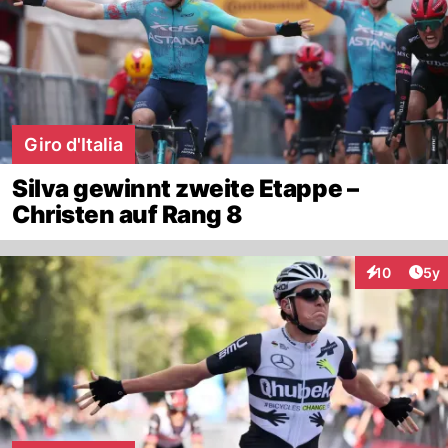
Giro d'Italia
Silva gewinnt zweite Etappe –
Christen auf Rang 8
Arti
10
5y
Interaktione