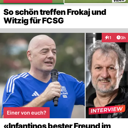
So schön treffen Frokaj und
Witzig für FCSG
Arti
11
3h
Interaktione
Einer von euch?
«Infantinos bester Freund im