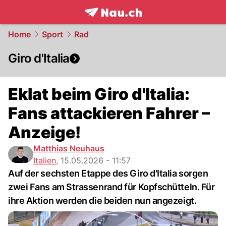
frontpage.
NAU.ch
Home
Sport
Rad
Giro d'Italia
Eklat beim Giro d'Italia:
Fans attackieren Fahrer –
Anzeige!
Matthias Neuhaus
Italien
,
15.05.2026 - 11:57
Auf der sechsten Etappe des Giro d'Italia sorgen
zwei Fans am Strassenrand für Kopfschütteln. Für
ihre Aktion werden die beiden nun angezeigt.