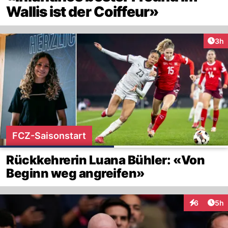
Wallis ist der Coiffeur»
Arti
3h
FCZ-Saisonstart
Rückkehrerin Luana Bühler: «Von
Beginn weg angreifen»
Arti
6
5h
Interaktion