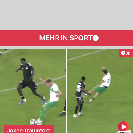
MEHR IN SPORT
Arti
3h
Joker-Traumtore