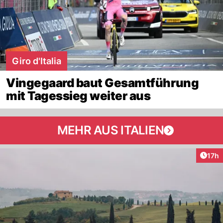
Giro d'Italia
Vingegaard baut Gesamtführung
mit Tagessieg weiter aus
MEHR AUS ITALIEN
Artik
17h