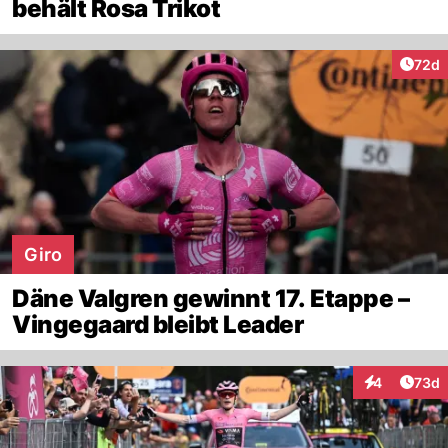
behält Rosa Trikot
Artik
72d
Giro
Däne Valgren gewinnt 17. Etappe –
Vingegaard bleibt Leader
Artik
4
73d
Interaktionen