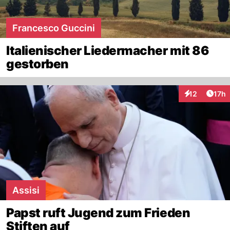
Francesco Guccini
Italienischer Liedermacher mit 86
gestorben
Artik
12
17h
Interaktionen
Assisi
Papst ruft Jugend zum Frieden
Stiften auf