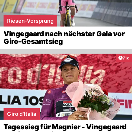
Riesen-Vorsprung
Vingegaard nach nächster Gala vor
Giro-Gesamtsieg
Artik
71d
Giro d'Italia
Tagessieg für Magnier - Vingegaard