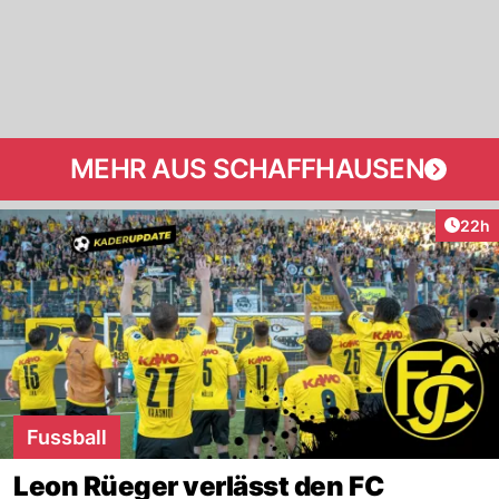
MEHR AUS SCHAFFHAUSEN
Artik
22h
Fussball
Leon Rüeger verlässt den FC