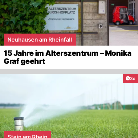
Neuhausen am Rheinfall
15 Jahre im Alterszentrum – Monika
Graf geehrt
Arti
3d
Stein am Rhein