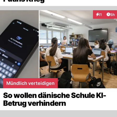
Arti
11
5h
Interaktione
Mündlich verteidigen
So wollen dänische Schule KI-
Betrug verhindern