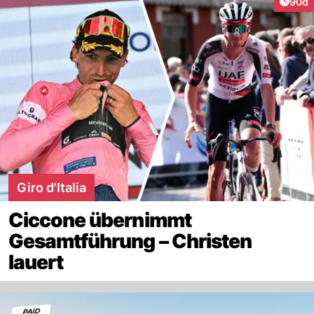
Artik
90d
Giro d'Italia
Ciccone übernimmt
Gesamtführung – Christen
lauert