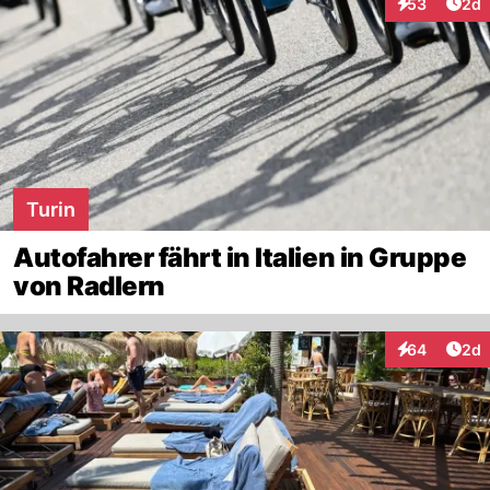
Arti
53
2d
Interaktionen
Turin
Autofahrer fährt in Italien in Gruppe
von Radlern
Arti
64
2d
Interaktionen