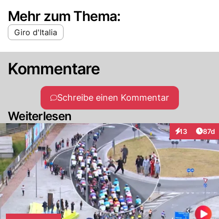
Mehr zum Thema:
Giro d'Italia
Kommentare
Schreibe einen Kommentar
Weiterlesen
Artik
13
87d
Interaktionen