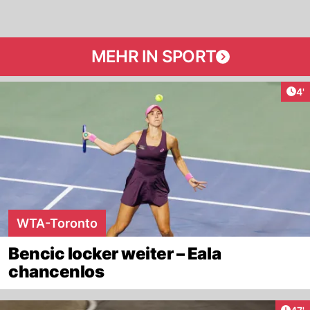
MEHR IN SPORT
Art
4'
WTA-Toronto
Bencic locker weiter – Eala
chancenlos
Arti