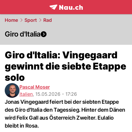
frontpage.
NAU.ch
Home
Sport
Rad
Giro d'Italia
Giro d'Italia: Vingegaard
gewinnt die siebte Etappe
solo
Pascal Moser
Italien
,
15.05.2026 - 17:26
Jonas Vingegaard feiert bei der siebten Etappe
des Giro d'Italia den Tagessieg. Hinter dem Dänen
wird Felix Gall aus Österreich Zweiter. Eulalio
bleibt in Rosa.