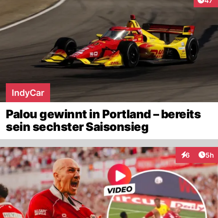
47'
IndyCar
Palou gewinnt in Portland – bereits
sein sechster Saisonsieg
Arti
6
5h
Interaktion