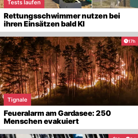
Tests laufen
Rettungsschwimmer nutzen bei
ihren Einsätzen bald KI
Artik
17h
Tignale
Feueralarm am Gardasee: 250
Menschen evakuiert