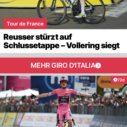
Tour de France
Reusser stürzt auf
Schlussetappe – Vollering siegt
MEHR GIRO D'ITALIA
Artik
72d