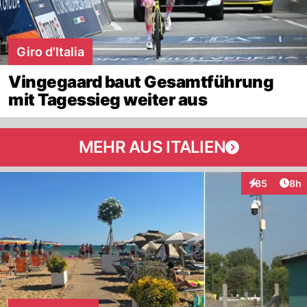
Giro d'Italia
Vingegaard baut Gesamtführung
mit Tagessieg weiter aus
MEHR AUS ITALIEN
Arti
85
8h
Interaktionen