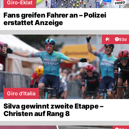
Giro-Eklat
Fans greifen Fahrer an – Polizei
erstattet Anzeige
Artik
1
93d
Interaktione
Giro d'Italia
Silva gewinnt zweite Etappe –
Christen auf Rang 8