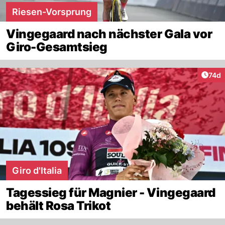
Riesen-Vorsprung
Vingegaard nach nächster Gala vor
Giro-Gesamtsieg
Artik
74d
Giro d'Italia
Tagessieg für Magnier - Vingegaard
behält Rosa Trikot