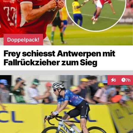
Doppelpack!
Frey schiesst Antwerpen mit
Fallrückzieher zum Sieg
Arti
6
7h
Interaktion