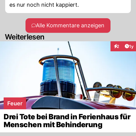
es nur noch nicht kappiert.
Alle Kommentare anzeigen
Weiterlesen
Art
2
1y
Interaktion
Feuer
Drei Tote bei Brand in Ferienhaus für
Menschen mit Behinderung