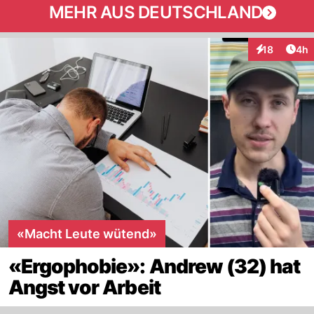
MEHR AUS DEUTSCHLAND
Arti
18
4h
Interaktione
«Macht Leute wütend»
«Ergophobie»: Andrew (32) hat
Angst vor Arbeit