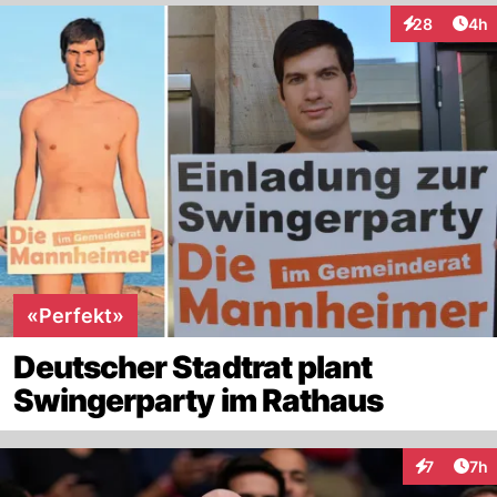
Arti
28
4h
Interaktionen
«Perfekt»
Deutscher Stadtrat plant
Swingerparty im Rathaus
Arti
7
7h
Interaktion