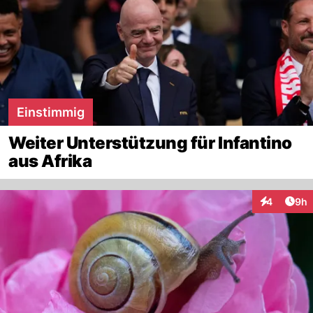
Einstimmig
Weiter Unterstützung für Infantino
aus Afrika
Arti
4
9h
Interaktion