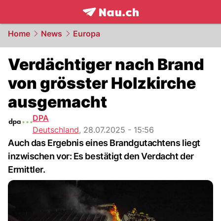
frontpage.
NAU.ch
Home
News
Europa
Verdächtiger nach Brand
von grösster Holzkirche
ausgemacht
DPA
Deutschland
,
28.07.2025 - 15:56
Auch das Ergebnis eines Brandgutachtens liegt
inzwischen vor: Es bestätigt den Verdacht der
Ermittler.