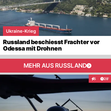
Ukraine-Krieg
Russland beschiesst Frachter vor
Odessa mit Drohnen
MEHR AUS RUSSLAND
Arti
5
28'
Interaktione