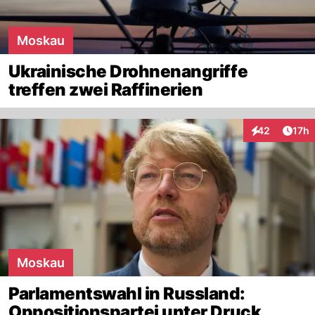
Moskau
Ukrainische Drohnenangriffe
treffen zwei Raffinerien
Artik
42
17h
Interaktionen
Moskau
Parlamentswahl in Russland:
Oppositionspartei unter Druck