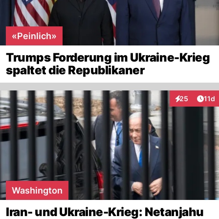
«Peinlich»
Trumps Forderung im Ukraine-Krieg
spaltet die Republikaner
Artik
25
11d
Interaktionen
Washington
Iran- und Ukraine-Krieg: Netanjahu