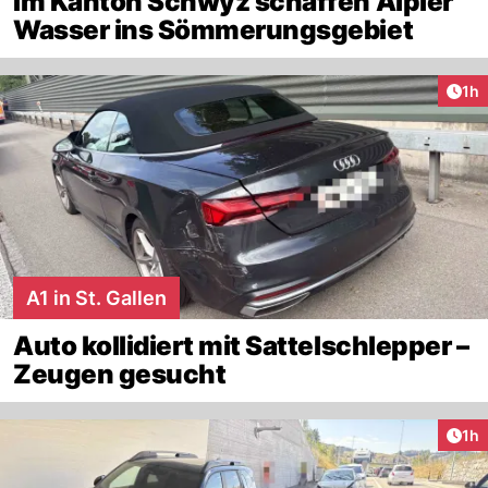
Im Kanton Schwyz schaffen Älpler
Wasser ins Sömmerungsgebiet
Art
1h
A1 in St. Gallen
Auto kollidiert mit Sattelschlepper –
Zeugen gesucht
Art
1h