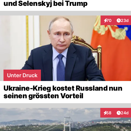
und Selenskyj bei Trump
Artik
70
23d
Interaktionen
Unter Druck
Ukraine-Krieg kostet Russland nun
seinen grössten Vorteil
Artik
58
24d
Interaktionen