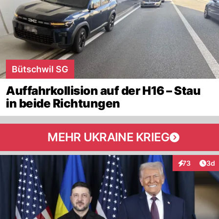
Bütschwil SG
Auffahrkollision auf der H16 – Stau
in beide Richtungen
MEHR UKRAINE KRIEG
Arti
73
3d
Interaktionen