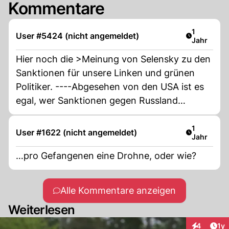
Kommentare
Artikel ver
1
User #5424 (nicht angemeldet)
Jahr
Hier noch die >Meinung von Selensky zu den
Sanktionen für unsere Linken und grünen
Politiker. ----Abgesehen von den USA ist es
egal, wer Sanktionen gegen Russland
verhängen will. Wenn es nicht die USA sind,
wird es keine echte Wirkung haben“, betont
Artikel ver
1
User #1622 (nicht angemeldet)
Jahr
Selensky.
…pro Gefangenen eine Drohne, oder wie?
Alle Kommentare anzeigen
Weiterlesen
Art
4
1y