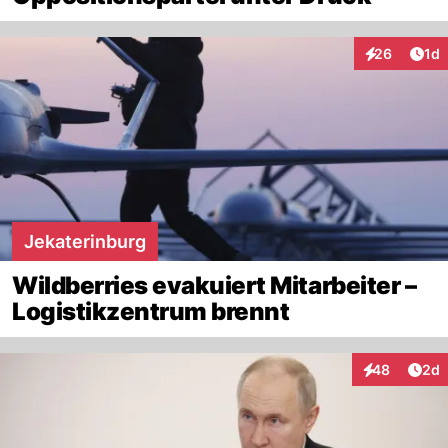
Art
26
1d
Interaktione
Jekaterinburg
Wildberries evakuiert Mitarbeiter –
Logistikzentrum brennt
Arti
48
2d
Interaktionen