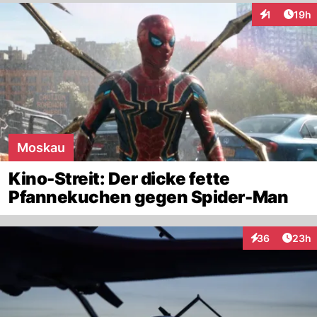
Artik
1
19h
Interaktione
Moskau
Kino-Streit: Der dicke fette
Pfannekuchen gegen Spider-Man
Artik
36
23h
Interaktionen