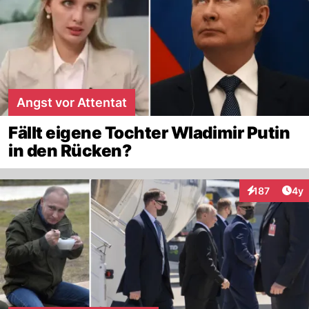
Angst vor Attentat
Fällt eigene Tochter Wladimir Putin
in den Rücken?
Arti
187
4y
Interaktionen