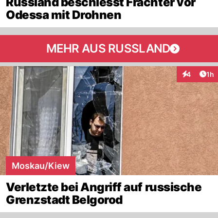
Russland beschiesst Frachter vor
Odessa mit Drohnen
MEHR AUS RUSSLAND
Art
4
1h
Interaktion
Moskau/Kiew
Verletzte bei Angriff auf russische
Grenzstadt Belgorod