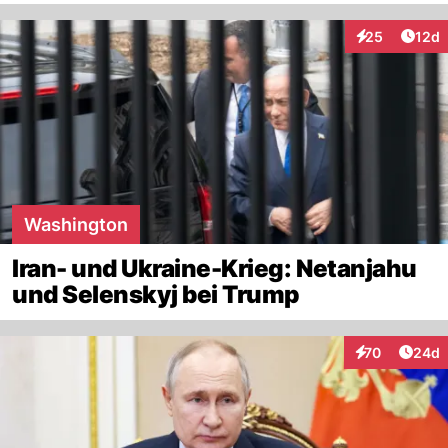
Artik
25
12d
Interaktionen
Washington
Iran- und Ukraine-Krieg: Netanjahu
und Selenskyj bei Trump
Artik
70
24d
Interaktionen