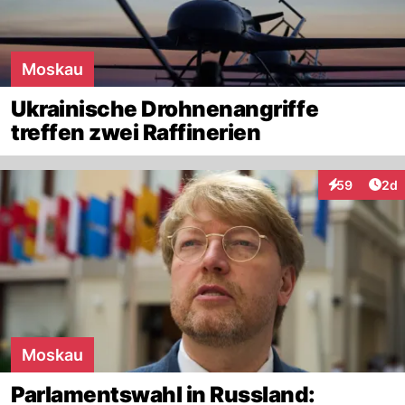
Moskau
Ukrainische Drohnenangriffe
treffen zwei Raffinerien
Arti
59
2d
Interaktionen
Moskau
Parlamentswahl in Russland: