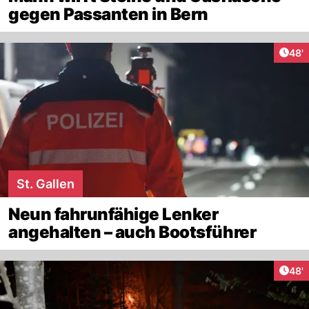
gegen Passanten in Bern
Arti
48'
St. Gallen
Neun fahrunfähige Lenker
angehalten – auch Bootsführer
Arti
48'