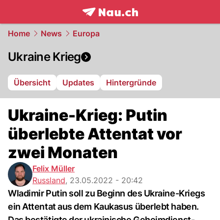
frontpage.
NAU.ch
Home
News
Europa
Ukraine Krieg
Übersicht
Updates
Hintergründe
Ukraine-Krieg: Putin
überlebte Attentat vor
zwei Monaten
Felix Müller
Russland
,
23.05.2022 - 20:42
Wladimir Putin soll zu Beginn des Ukraine-Kriegs
ein Attentat aus dem Kaukasus überlebt haben.
Das bestätigte der ukrainische Geheimdienst-