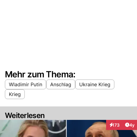
Mehr zum Thema:
Wladimir Putin
Anschlag
Ukraine Krieg
Krieg
Weiterlesen
Arti
173
4y
Interaktionen