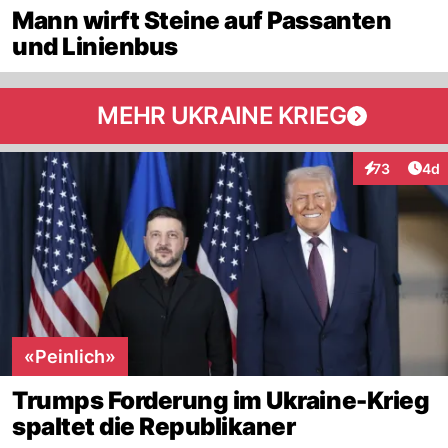
Mann wirft Steine auf Passanten
und Linienbus
MEHR UKRAINE KRIEG
Arti
73
4d
Interaktionen
«Peinlich»
Trumps Forderung im Ukraine-Krieg
spaltet die Republikaner