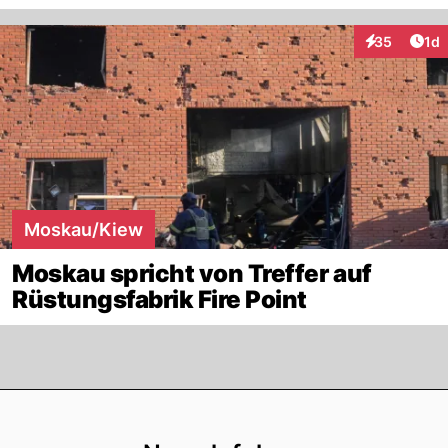
Art
35
1d
Interaktione
Moskau/Kiew
Moskau spricht von Treffer auf
Rüstungsfabrik Fire Point
Footer