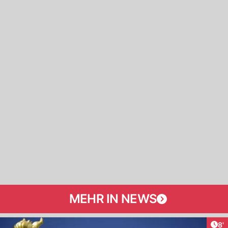
MEHR IN NEWS
Art
8'