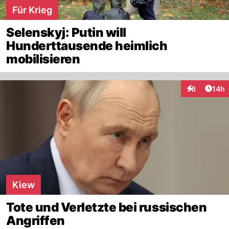
Für Krieg
Selenskyj: Putin will
Hunderttausende heimlich
mobilisieren
Artik
6
14h
Interaktione
Kiew
Tote und Verletzte bei russischen
Angriffen