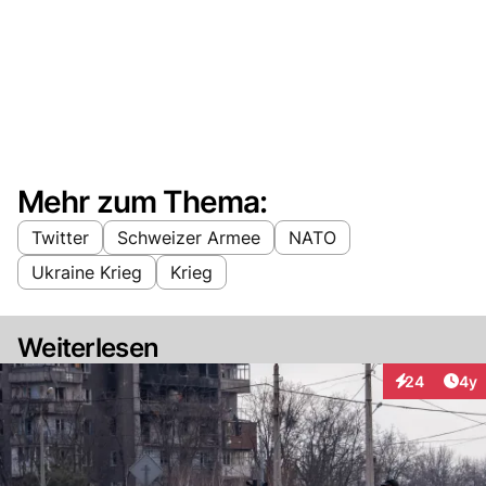
Mehr zum Thema:
Twitter
Schweizer Armee
NATO
Ukraine Krieg
Krieg
Weiterlesen
Arti
24
4y
Interaktionen