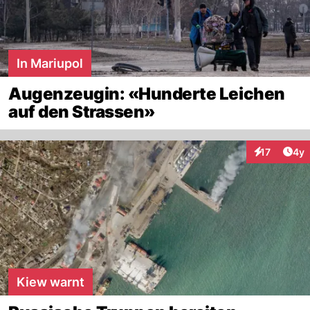
In Mariupol
Augenzeugin: «Hunderte Leichen
auf den Strassen»
Arti
17
4y
Interaktione
Kiew warnt