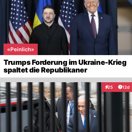
«Peinlich»
Trumps Forderung im Ukraine-Krieg
spaltet die Republikaner
Artik
25
12d
Interaktionen