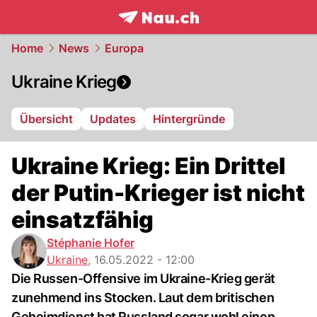
frontpage.
NAU.ch
Home
News
Europa
Ukraine Krieg
Übersicht
Updates
Hintergründe
Ukraine Krieg: Ein Drittel
der Putin-Krieger ist nicht
einsatzfähig
Stéphanie Hofer
Ukraine
,
16.05.2022 - 12:00
Die Russen-Offensive im Ukraine-Krieg gerät
zunehmend ins Stocken. Laut dem britischen
Geheimdienst hat Russland sogar wohl einen