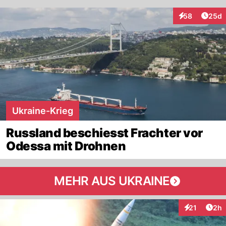
Artik
58
25d
Interaktionen
Ukraine-Krieg
Russland beschiesst Frachter vor
Odessa mit Drohnen
MEHR AUS UKRAINE
Arti
21
2h
Interaktione