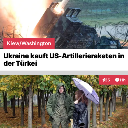
Kiew/Washington
Ukraine kauft US-Artillerieraketen in
der Türkei
Artik
35
11h
Interaktionen