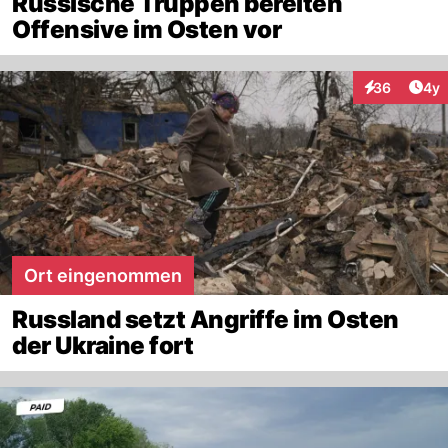
Russische Truppen bereiten
Offensive im Osten vor
Arti
36
4y
Interaktionen
Ort eingenommen
Russland setzt Angriffe im Osten
der Ukraine fort