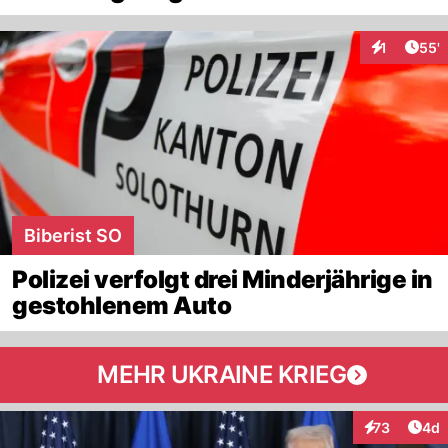
Arti
1
55'
Interaktion
Biberist SO
Polizei verfolgt drei Minderjährige in
gestohlenem Auto
MEHR UKRAINE KRIEG
Arti
73
4d
Interaktionen