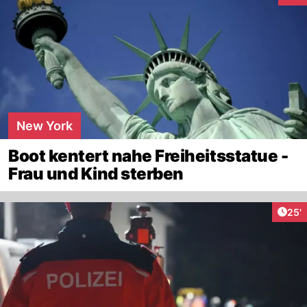
New York
Boot kentert nahe Freiheitsstatue -
Frau und Kind sterben
Arti
25'