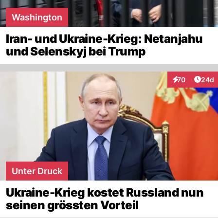
Washington
Iran- und Ukraine-Krieg: Netanjahu
und Selenskyj bei Trump
Artik
70
24d
Interaktionen
Unter Druck
Ukraine-Krieg kostet Russland nun
seinen grössten Vorteil