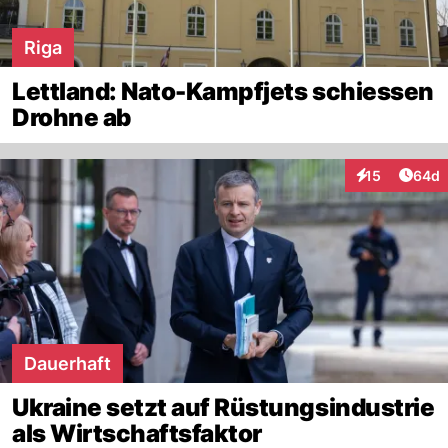
Riga
Lettland: Nato-Kampfjets schiessen
Drohne ab
Artik
15
64d
Interaktionen
Dauerhaft
Ukraine setzt auf Rüstungsindustrie
als Wirtschaftsfaktor