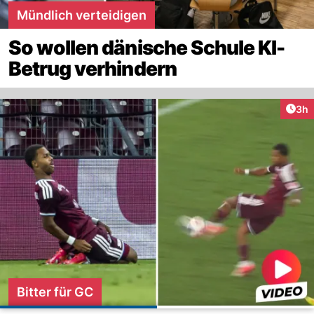
Mündlich verteidigen
So wollen dänische Schule KI-
Betrug verhindern
Arti
3h
Bitter für GC