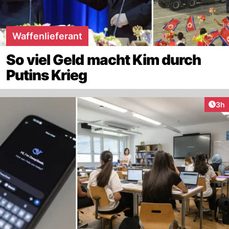
Waffenlieferant
So viel Geld macht Kim durch
Putins Krieg
Arti
3h