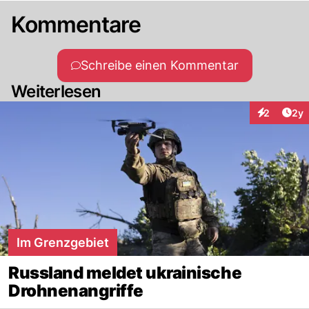
Kommentare
Schreibe einen Kommentar
Weiterlesen
Arti
2
2y
Interaktion
Im Grenzgebiet
Russland meldet ukrainische
Drohnenangriffe