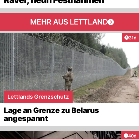
MEHR AUS LETTLAND
Artik
31d
Lettlands Grenzschutz
Lage an Grenze zu Belarus
angespannt
Artik
40d