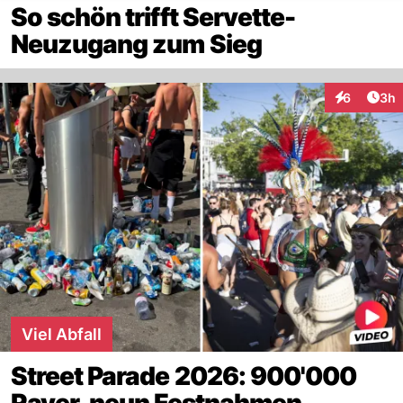
So schön trifft Servette-
Neuzugang zum Sieg
Arti
6
3h
Interaktion
Viel Abfall
Street Parade 2026: 900'000
Raver, neun Festnahmen