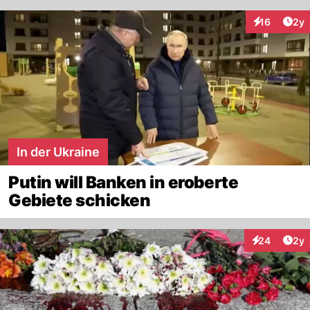
Arti
16
2y
Interaktione
In der Ukraine
Putin will Banken in eroberte
Gebiete schicken
Arti
24
2y
Interaktionen