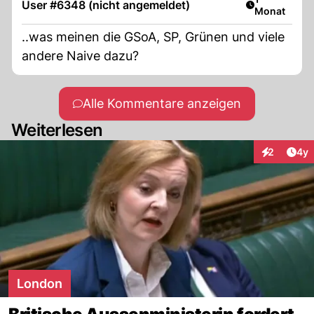
User #6348 (nicht angemeldet)
Monat
..was meinen die GSoA, SP, Grünen und viele
andere Naive dazu?
Alle Kommentare anzeigen
Weiterlesen
Arti
2
4y
Interaktion
London