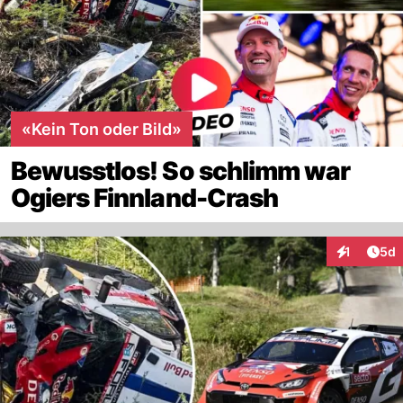
«Kein Ton oder Bild»
Bewusstlos! So schlimm war
Ogiers Finnland-Crash
Arti
1
5d
Interaktion