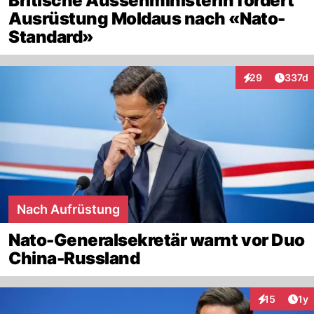
Britische Aussenministerin fordert
Ausrüstung Moldaus nach «Nato-
Standard»
Artike
29
337d
Interaktionen
Nach Aufrüstung
Nato-Generalsekretär warnt vor Duo
China-Russland
Art
15
1y
Interaktione