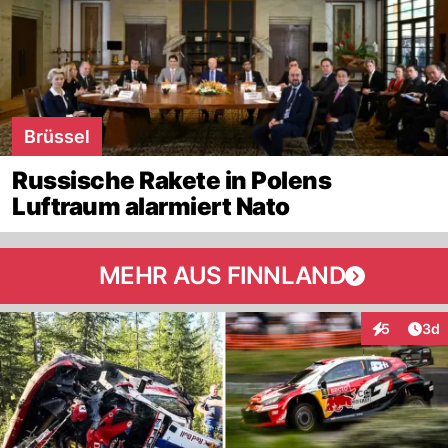
Brüssel
Russische Rakete in Polens
Luftraum alarmiert Nato
MEHR AUS FINNLAND
Arti
5
3d
Interaktion