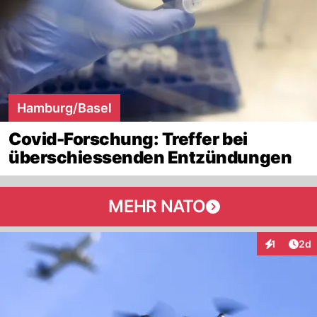
Hamburg/Basel
Covid-Forschung: Treffer bei
überschiessenden Entzündungen
MEHR NATO
Arti
1
2d
Interaktion