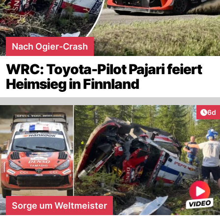
Nach Ogier-Crash
WRC: Toyota-Pilot Pajari feiert
Heimsieg in Finnland
Arti
6d
Sorge um Weltmeister