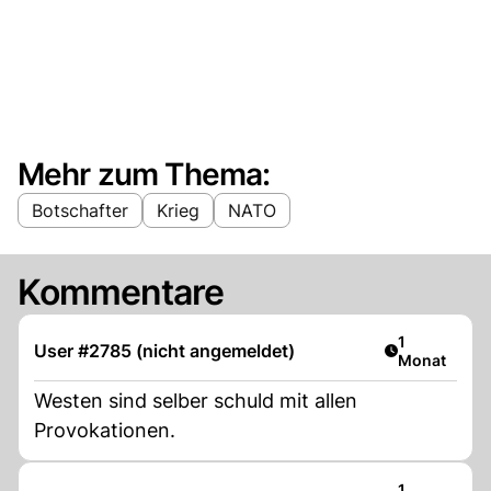
Mehr zum Thema:
Botschafter
Krieg
NATO
Kommentare
Artikel veröf
1
User #2785 (nicht angemeldet)
Monat
Westen sind selber schuld mit allen
Provokationen.
Artikel veröf
1