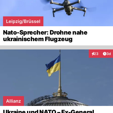
Leipzig/Brüssel
Nato-Sprecher: Drohne nahe
ukrainischem Flugzeug
Arti
23
3d
Interaktionen
Allianz
Ukraine und NATO – Ex-General