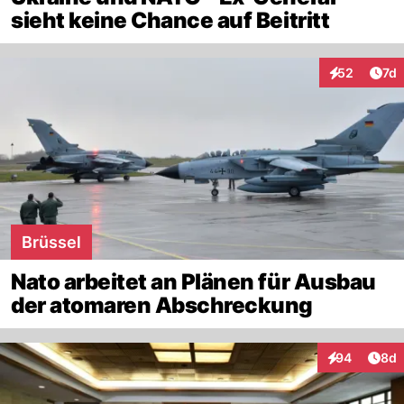
sieht keine Chance auf Beitritt
Art
52
7d
Interaktione
Brüssel
Nato arbeitet an Plänen für Ausbau
der atomaren Abschreckung
Arti
94
8d
Interaktionen