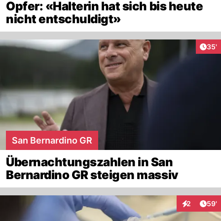
Opfer: «Halterin hat sich bis heute
nicht entschuldigt»
Arti
35'
San Bernardino GR
Übernachtungszahlen in San
Bernardino GR steigen massiv
Arti
2
59'
Interaktione