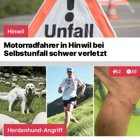
Hinwil
Motorradfahrer in Hinwil bei
Selbstunfall schwer verletzt
Arti
52
35'
Interaktionen
Herdenhund-Angriff