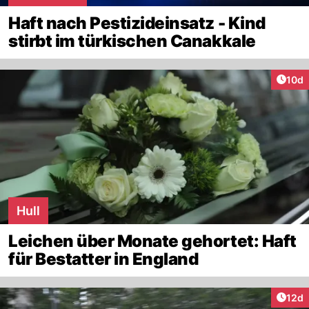
Haft nach Pestizideinsatz - Kind
stirbt im türkischen Canakkale
Artik
10d
Hull
Leichen über Monate gehortet: Haft
für Bestatter in England
Artik
12d