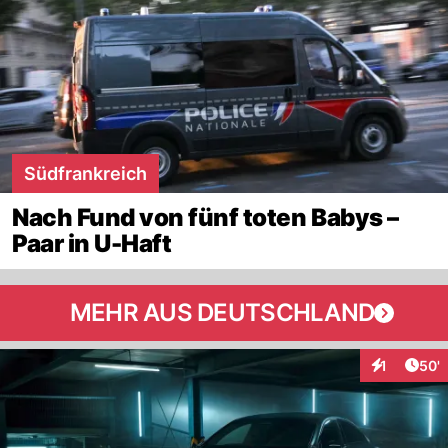
Südfrankreich
Nach Fund von fünf toten Babys –
Paar in U-Haft
MEHR AUS DEUTSCHLAND
Arti
1
50'
Interaktion