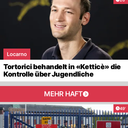
Locarno
Tortorici behandelt in «Ketticè» die
Kontrolle über Jugendliche
MEHR HAFT
Arti
49'