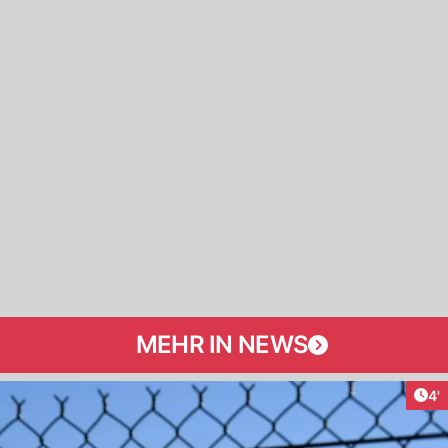
MEHR IN NEWS
Art
4'