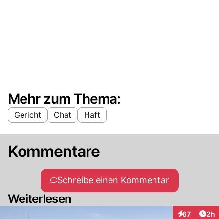
Mehr zum Thema:
Gericht
Chat
Haft
Kommentare
Schreibe einen Kommentar
Weiterlesen
Arti
67
2h
Interaktionen