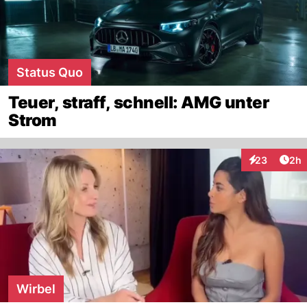
Status Quo
Teuer, straff, schnell: AMG unter
Strom
Arti
23
2h
Interaktionen
Wirbel