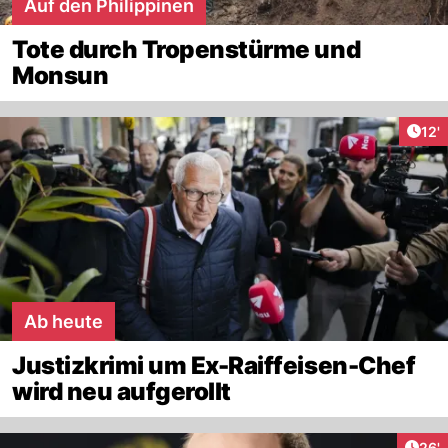
Auf den Philippinen
Tote durch Tropenstürme und
Monsun
Arti
12'
Ab heute
Justizkrimi um Ex-Raiffeisen-Chef
wird neu aufgerollt
Arti
26'