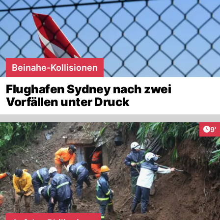
Beinahe-Kollisionen
Flughafen Sydney nach zwei
Vorfällen unter Druck
Art
9'