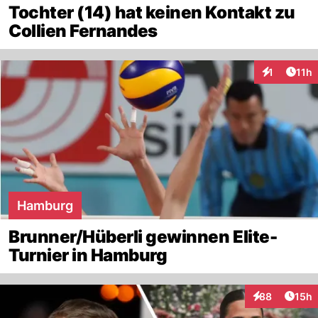
Tochter (14) hat keinen Kontakt zu
Collien Fernandes
Artik
1
11h
Interaktione
Hamburg
Brunner/Hüberli gewinnen Elite-
Turnier in Hamburg
Artik
88
15h
Interaktionen