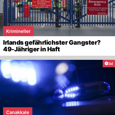
Krimineller
Irlands gefährlichster Gangster?
49-Jähriger in Haft
Arti
3d
Canakkale