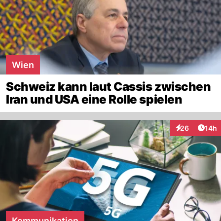
Wien
Schweiz kann laut Cassis zwischen
Iran und USA eine Rolle spielen
Artik
26
14h
Interaktionen
Kommunikation