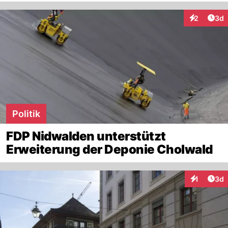
Arti
2
3d
Interaktion
Politik
FDP Nidwalden unterstützt
Erweiterung der Deponie Cholwald
Arti
1
3d
Interaktion