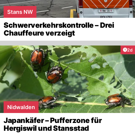
Stans NW
Schwerverkehrskontrolle – Drei
Chauffeure verzeigt
Arti
2d
Nidwalden
Japankäfer – Pufferzone für
Hergiswil und Stansstad