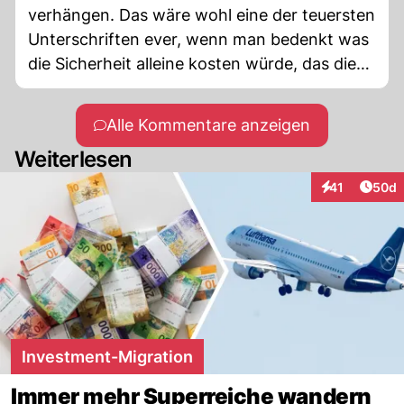
verhängen. Das wäre wohl eine der teuersten
Unterschriften ever, wenn man bedenkt was
die Sicherheit alleine kosten würde, das die
Schweiz übernehmen müsste.
Alle Kommentare anzeigen
Weiterlesen
Artik
41
50d
Interaktionen
Investment-Migration
Immer mehr Superreiche wandern