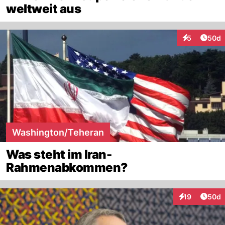
weltweit aus
Artik
5
50d
Interaktionen
Washington/Teheran
Was steht im Iran-
Rahmenabkommen?
Artik
19
50d
Interaktionen