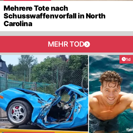
Mehrere Tote nach
Schusswaffenvorfall in North
Carolina
MEHR TOD
Art
1d