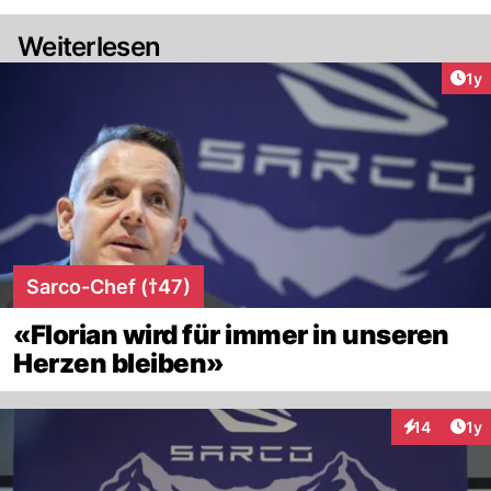
Weiterlesen
Art
1y
Sarco-Chef (†47)
«Florian wird für immer in unseren
Herzen bleiben»
Art
14
1y
Interaktione