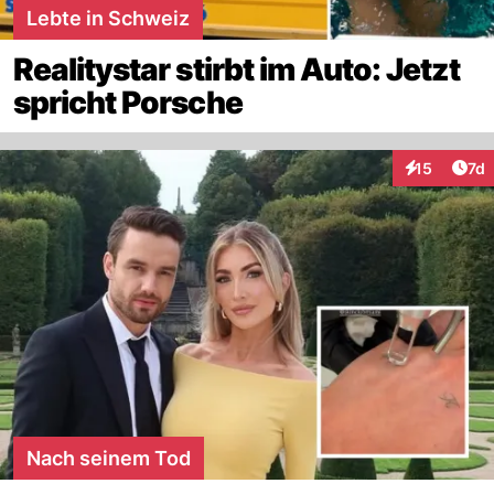
Lebte in Schweiz
Realitystar stirbt im Auto: Jetzt
spricht Porsche
Art
15
7d
Interaktione
Nach seinem Tod