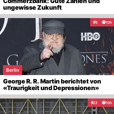
Commerzbank: Gute Zahlen und
ungewisse Zukunft
Artik
3
10h
Interaktione
Berlin
George R. R. Martin berichtet von
«Traurigkeit und Depressionen»
Artik
22
10h
Interaktionen