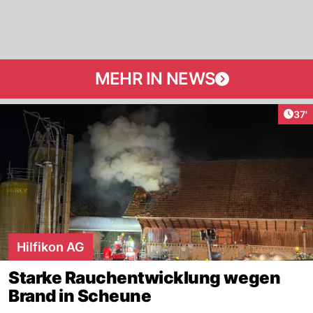
MEHR IN NEWS
Arti
37'
Hilfikon AG
Starke Rauchentwicklung wegen
Brand in Scheune