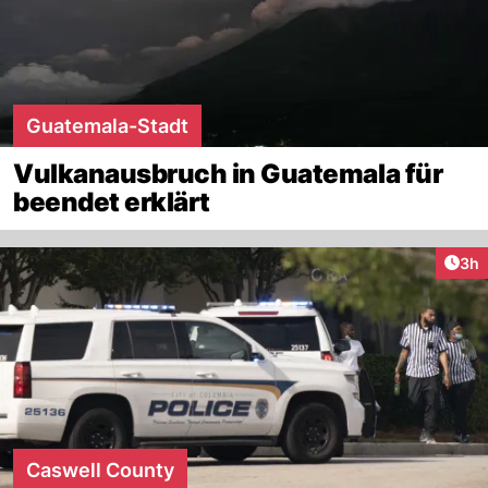
Guatemala-Stadt
Vulkanausbruch in Guatemala für
beendet erklärt
Arti
3h
Caswell County