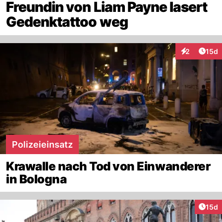
Freundin von Liam Payne lasert
Gedenktattoo weg
Artik
2
15d
Interaktione
Polizeieinsatz
Krawalle nach Tod von Einwanderer
in Bologna
Artik
15d