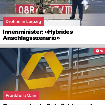
Drohne in Leipzig
Innenminister: «Hybrides
Anschlagsszenario»
Arti
7h
Frankfurt/Main