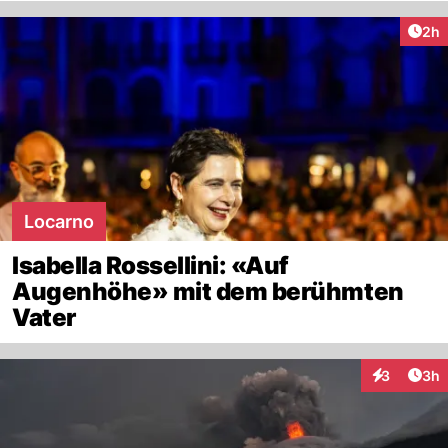
Arti
2h
Locarno
Isabella Rossellini: «Auf
Augenhöhe» mit dem berühmten
Vater
Arti
3
3h
Interaktion