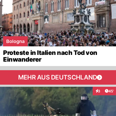
Bologna
Proteste in Italien nach Tod von
Einwanderer
MEHR AUS DEUTSCHLAND
Arti
3
45'
Interaktione