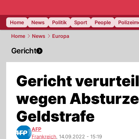
Home
News
Politik
Sport
People
Polizei
Home
News
Europa
Gericht
Gericht verurtei
wegen Absturzes
Geldstrafe
AFP
Frankreich
,
14.09.2022 - 15:19