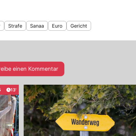
r
Strafe
Sanaa
Euro
Gericht
reibe einen Kommentar
Artikel veröffentlicht:
5
13'
aktionen