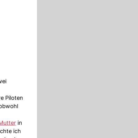
wei
e Piloten
 obwohl
Mutter
in
chte ich