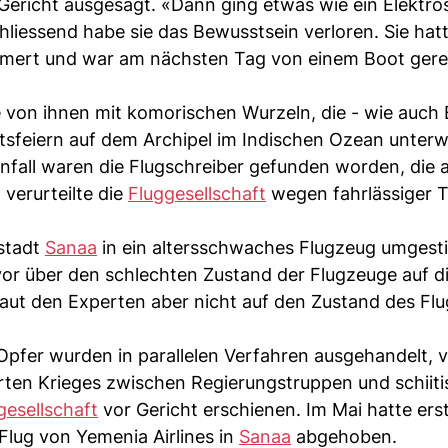
r Gericht ausgesagt. «Dann ging etwas wie ein Elektr
hliessend habe sie das Bewusstsein verloren. Sie hatt
ammert und war am nächsten Tag von einem Boot gere
 von ihnen mit komorischen Wurzeln, die - wie auch
itsfeiern auf dem Archipel im Indischen Ozean unter
ll waren die Flugschreiber gefunden worden, die a
 verurteilte die
Fluggesellschaft
wegen fahrlässiger 
stadt
Sanaa
in ein altersschwaches Flugzeug umgesti
vor über den schlechten Zustand der Flugzeuge auf d
aut den Experten aber nicht auf den Zustand des Fl
Opfer wurden in parallelen Verfahren ausgehandelt,
hrten Krieges zwischen Regierungstruppen und schiit
gesellschaft
vor Gericht erschienen. Im Mai hatte erst
Flug von Yemenia Airlines in
Sanaa
abgehoben.