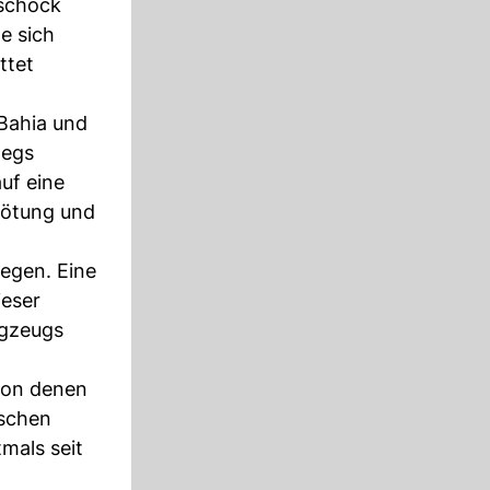
oschock
e sich
ttet
 Bahia und
wegs
uf eine
Tötung und
egen. Eine
ieser
ugzeugs
 von denen
ischen
mals seit