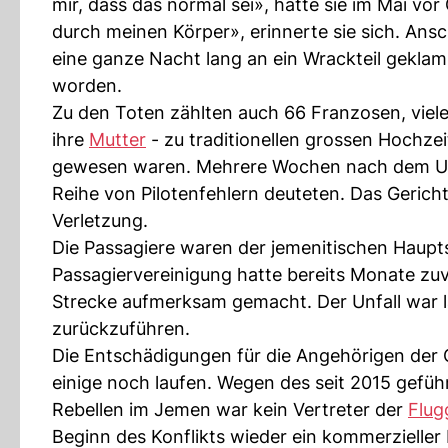
mir, dass das normal sei», hatte sie im Mai vo
durch meinen Körper», erinnerte sie sich. Ansc
eine ganze Nacht lang an ein Wrackteil gekl
worden.
Zu den Toten zählten auch 66 Franzosen, viele
ihre
Mutter
- zu traditionellen grossen Hochze
gewesen waren. Mehrere Wochen nach dem Unfa
Reihe von Pilotenfehlern deuteten. Das Gericht
Verletzung.
Die Passagiere waren der jemenitischen Haupt
Passagiervereinigung hatte bereits Monate zu
Strecke aufmerksam gemacht. Der Unfall war l
zurückzuführen.
Die Entschädigungen für die Angehörigen der 
einige noch laufen. Wegen des seit 2015 gefü
Rebellen im Jemen war kein Vertreter der
Flug
Beginn des Konflikts wieder ein kommerzieller 