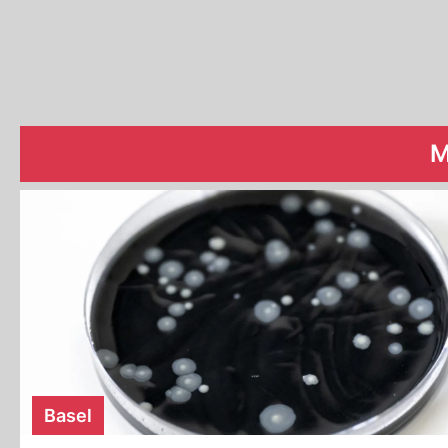
M
Basel