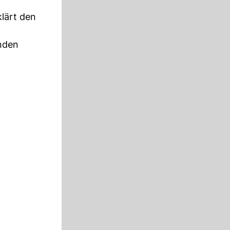
lärt den
änden