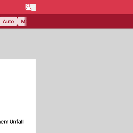
Auto
Matchcenter
Videos
Nau Plus
Lifestyle
nem Unfall