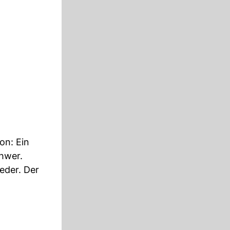
on: Ein
chwer.
eder. Der