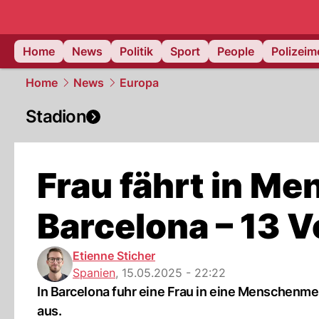
Home
News
Politik
Sport
People
Polizei
Home
News
Europa
Stadion
Frau fährt in Me
Barcelona – 13 V
Etienne Sticher
Spanien
,
15.05.2025 - 22:22
In Barcelona fuhr eine Frau in eine Menschenmen
aus.