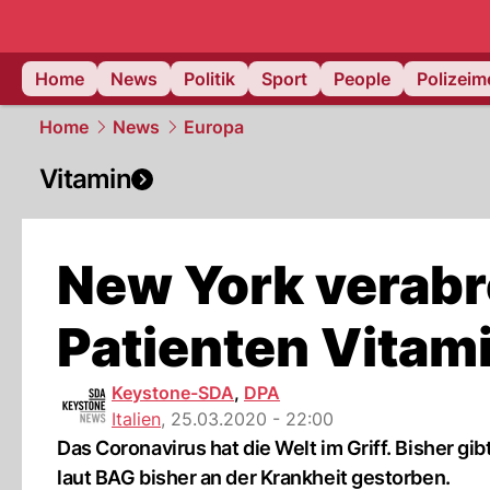
Home
News
Politik
Sport
People
Polizei
Home
News
Europa
Vitamin
New York verabr
Patienten Vitam
Keystone-SDA
,
DPA
Italien
,
25.03.2020 - 22:00
Das Coronavirus hat die Welt im Griff. Bisher gi
laut BAG bisher an der Krankheit gestorben.