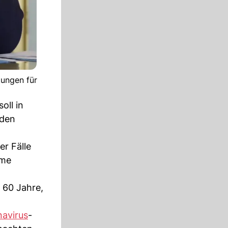
ungen für
oll in
 den
er Fälle
ôme
s 60 Jahre,
avirus
-