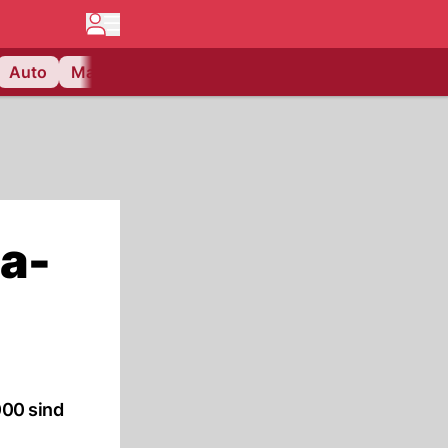
Auto
Matchcenter
Videos
Nau Plus
Lifestyle
a-
000 sind