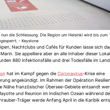
 nun die Schliessung. Die Region um Helsinki wird bis zum 1
gesperrt. - Keystone
ipen, Nachtclubs und Cafés für Kunden lasse sich da
in. Sie appelliere aber an alle Inhaber dieser Lokal
rden 880 Infektionsfälle und drei Todesfälle im Land
ron
hat im Kampf gegen die
Coronavirus
-Krise eine
erung angekündigt. Im Rahmen der Opération Resilien
ie Nähe französischer Übersee-Gebiete entsandt wer
 Mayotte und Reunion im Indischen Ozean während de
rauber-Träger werde Anfang April in die Karibik ents