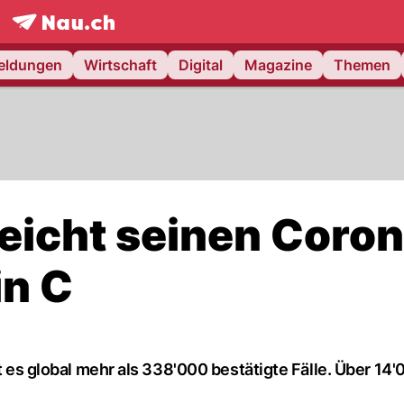
frontpage.
NAU.ch
meldungen
Wirtschaft
Digital
Magazine
Themen
eicht seinen Coron
in C
bt es global mehr als 338'000 bestätigte Fälle. Über 14'