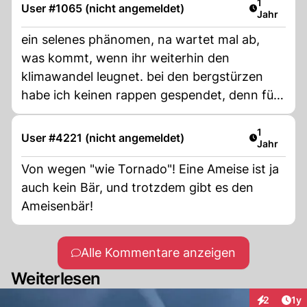
Artikel ver
1
User #1065 (nicht angemeldet)
Jahr
ein selenes phänomen, na wartet mal ab,
was kommt, wenn ihr weiterhin den
klimawandel leugnet. bei den bergstürzen
habe ich keinen rappen gespendet, denn für
wolfsjäger gebe ich nichts.
Artikel ver
1
User #4221 (nicht angemeldet)
Jahr
Von wegen "wie Tornado"! Eine Ameise ist ja
auch kein Bär, und trotzdem gibt es den
Ameisenbär!
Alle Kommentare anzeigen
Weiterlesen
Art
2
1y
Interaktion