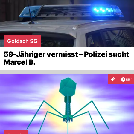
Goldach SG
59-Jähriger vermisst – Polizei sucht
Marcel B.
Arti
1
55'
Interaktion