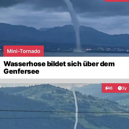
Mini-Tornado
Wasserhose bildet sich über dem
Genfersee
Arti
46
3y
Interaktionen