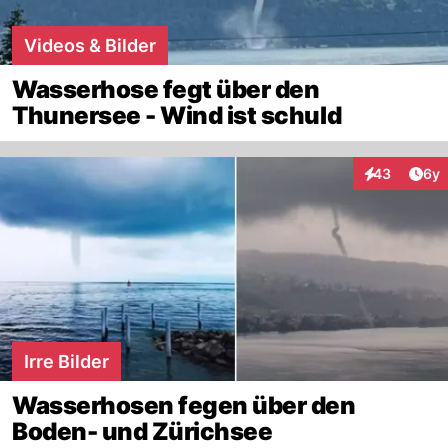
Videos & Bilder
Wasserhose fegt über den
Thunersee - Wind ist schuld
Arti
43
6y
Interaktionen
Irre Bilder
Wasserhosen fegen über den
Boden- und Zürichsee