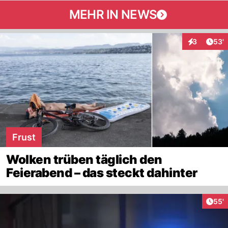
MEHR IN NEWS
Arti
3
53'
Interaktione
Frust
Wolken trüben täglich den
Feierabend – das steckt dahinter
Arti
55'