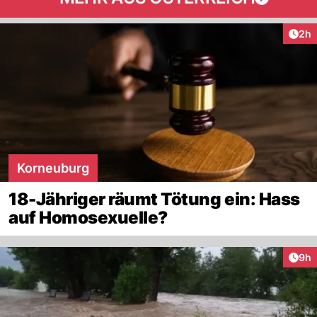
Arti
2h
Korneuburg
18-Jähriger räumt Tötung ein: Hass
auf Homosexuelle?
Arti
9h