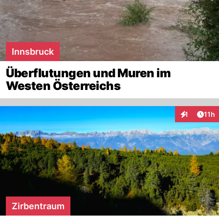
Innsbruck
Überflutungen und Muren im
Westen Österreichs
Artik
1
11h
Interaktione
Zirbentraum