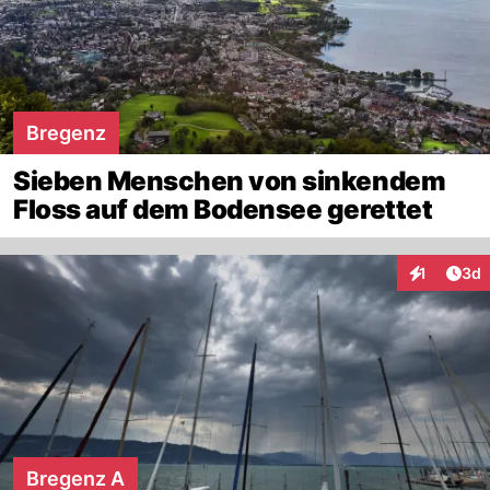
Bregenz
Sieben Menschen von sinkendem
Floss auf dem Bodensee gerettet
Arti
1
3d
Interaktion
Bregenz A