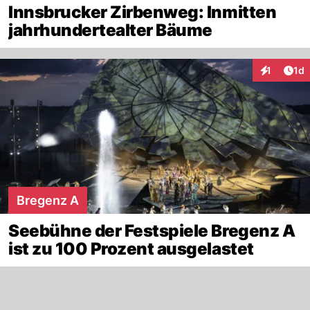
Innsbrucker Zirbenweg: Inmitten
jahrhundertealter Bäume
Art
1
1d
Interaktion
Bregenz A
Seebühne der Festspiele Bregenz A
ist zu 100 Prozent ausgelastet