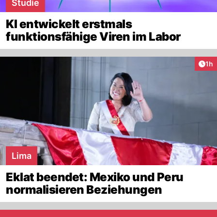
Studie
KI entwickelt erstmals
funktionsfähige Viren im Labor
Art
1h
Lima
Eklat beendet: Mexiko und Peru
normalisieren Beziehungen