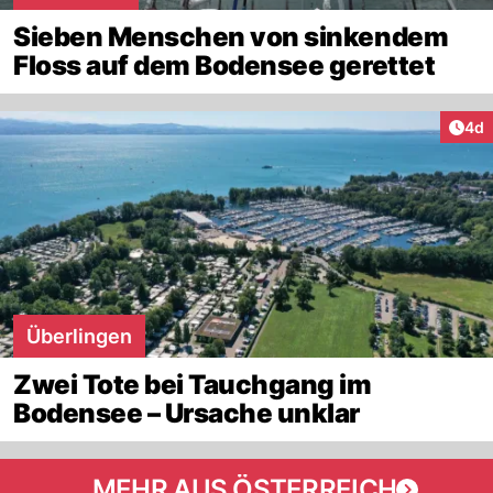
Sieben Menschen von sinkendem
Floss auf dem Bodensee gerettet
Arti
4d
Überlingen
Zwei Tote bei Tauchgang im
Bodensee – Ursache unklar
MEHR AUS ÖSTERREICH